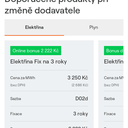
změně dodavatele
Elektřina
Plyn
Online bonus 2 222 Kč
Bonus dle
Elektřina Fix na 3 roky
Elektřina
3 250 Kč
Cena za MWh
Cena za MW
(bez DPH)
(2 686 Kč)
(bez DPH)
D02d
Sazba
Sazba
3 roky
Fixace
Fixace