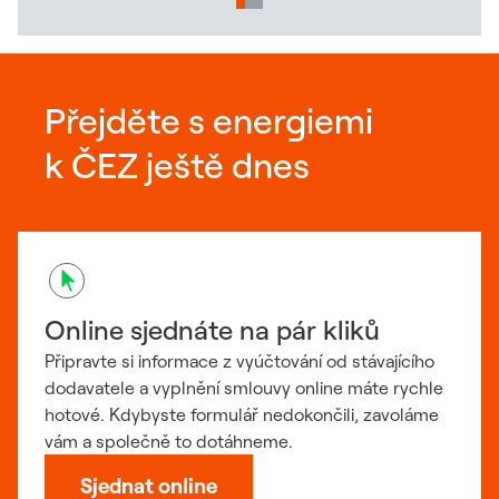
Přejděte s energiemi
k ČEZ ještě dnes
Online sjednáte na pár kliků
Připravte si informace z vyúčtování od stávajícího
dodavatele a vyplnění smlouvy online máte rychle
hotové. Kdybyste formulář nedokončili, zavoláme
vám a společně to dotáhneme.
Odkaz se otevře v novém okn
Sjednat online