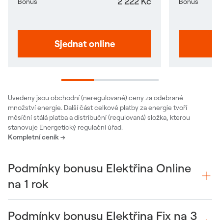
2 222 Kč
Bonus
Bonus
Odkaz se otevře v nové
Sjednat online
S
Uvedeny jsou obchodní (neregulované) ceny za odebrané
množství energie. Další část celkové platby za energie tvoří
měsíční stálá platba a distribuční (regulovaná) složka, kterou
stanovuje Energetický regulační úřad.
Kompletní ceník →
Podmínky bonusu Elektřina Online
na 1 rok
Podmínky bonusu Elektřina Fix na 3