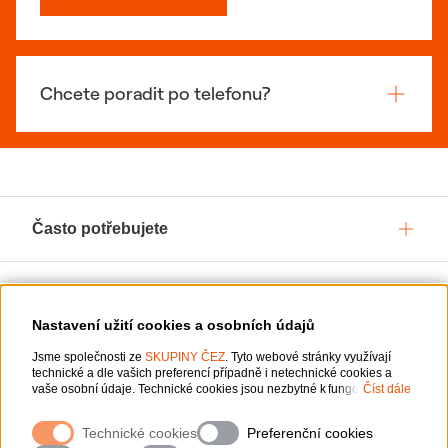
Chcete poradit po telefonu?
Často potřebujete
Služby pro vás
Nastavení užití cookies a osobních údajů
Jsme společnosti ze
O ČEZ, a. s.
SKUPINY ČEZ
. Tyto webové stránky využívají
technické a dle vašich preferencí případně i netechnické cookies a
vaše osobní údaje. Technické cookies jsou nezbytné k fungování
Číst dále
webové stránky. Netechnické cookies slouží zejména k přizpůsobení
webové stránky vašim preferencím, k personalizaci reklam a analytice.
Podpora
Technické cookies
Preferenční cookies
Pro sběr a zpracování netechnických cookies a vašich osobních údajů