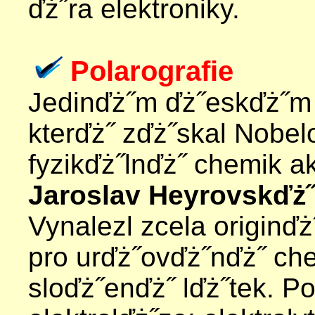
ďż˝ra elektroniky.
Polarografie
Jedinďż˝m ďż˝eskďż˝m
kterďż˝ zďż˝skal Nobel
fyzikďż˝lnďż˝ chemik 
Jaroslav Heyrovskďż
Vynalezl zcela originď
pro urďż˝ovďż˝nďż˝ ch
sloďż˝enďż˝ lďż˝tek. Po