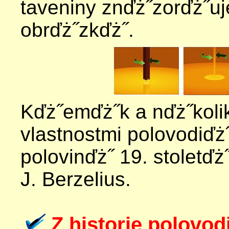
taveniny znďż˝zorďż˝uj
obrďż˝zkďż˝.
Kďż˝emďż˝k a nďż˝kolik
vlastnostmi polovodiďż˝
polovinďż˝ 19. stoletď
J. Berzelius.
Z historie polovo