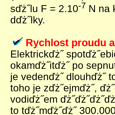
-7
sďż˝lu F = 2.10
N na k
dďż˝lky.
Rychlost proudu a
Elektrickďż˝ spotďż˝eb
okamďż˝itďż˝ po sepnut
je vedenďż˝ dlouhďż˝ t
toho je zďż˝ejmďż˝, ďż˝
vodiďż˝em ďż˝ďż˝ďż˝ďż˝
to tďż˝mďż˝ďż˝ 300.000