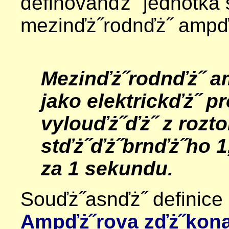
definovanďż˝ jednotka
mezinďż˝rodnďż˝ ampďż
Mezinďż˝rodnďż˝ am
jako elektrickďż˝ p
vylouďż˝ďż˝ z rozt
stďż˝ďż˝brnďż˝ho 1
za 1 sekundu.
Souďż˝asnďż˝ definice
Ampďż˝rova zďż˝kon