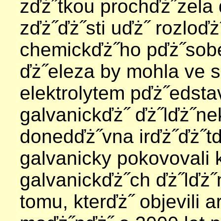
zďż˝tkou prochďż˝zela 
zďż˝ďż˝sti uďż˝ rozloď
chemickďż˝ho pďż˝sob
ďż˝eleza by mohla ve 
elektrolytem pďż˝edsta
galvanickďż˝ ďż˝lďż˝ne
donedďż˝vna irďż˝ďż˝tď
galvanicky pokovovali
galvanickďż˝ch ďż˝lďż
tomu, kterďż˝ objevili 