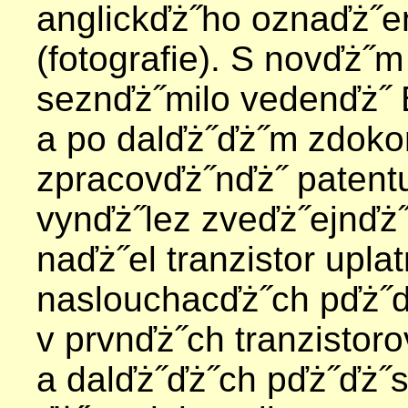
anglickďż˝ho oznaďż˝
(fotografie). S novďż˝
seznďż˝milo vedenďż˝ 
a po dalďż˝ďż˝m zdoko
zpracovďż˝nďż˝ patentu
vynďż˝lez zveďż˝ejnďż˝n
naďż˝el tranzistor upla
naslouchacďż˝ch pďż˝ďż
v prvnďż˝ch tranzistor
a dalďż˝ďż˝ch pďż˝ďż˝s