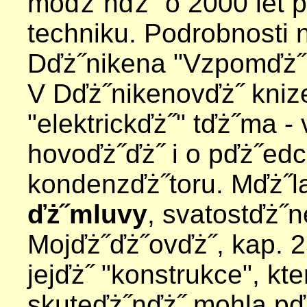
moďż˝nďż˝ o 2000 let 
techniku. Podrobnosti n
Dďż˝nikena "Vzpomďż˝
V Dďż˝nikenovďż˝ kniz
"elektrickďż˝" tďż˝ma - 
hovoďż˝ďż˝ i o pďż˝ed
kondenzďż˝toru. Mďż˝l
ďż˝mluvy
, svatostďż˝n
Mojďż˝ďż˝ovďż˝, kap. 
jejďż˝ "konstrukce", kte
skuteďż˝nďż˝ mohla pď