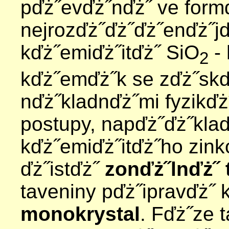
pďż˝evďż˝nďż˝ ve formďż
nejrozďż˝ďż˝ďż˝enďż˝jď
kďż˝emiďż˝itďż˝ SiO
-
2
kďż˝emďż˝k se zďż˝skď
nďż˝kladnďż˝mi fyzikď
postupy, napďż˝ďż˝klad
kďż˝emiďż˝itďż˝ho zink
ďż˝istďż˝
zonďż˝lnďż˝
taveniny pďż˝ipravďż˝
monokrystal
. Fďż˝ze 