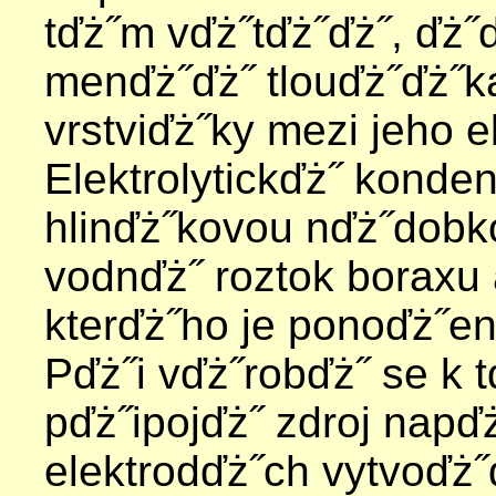
tďż˝m vďż˝tďż˝ďż˝, ďż˝
menďż˝ďż˝ tlouďż˝ďż˝k
vrstviďż˝ky mezi jeho e
Elektrolytickďż˝ konde
hlinďż˝kovou nďż˝dobko
vodnďż˝ roztok boraxu a
kterďż˝ho je ponoďż˝en
Pďż˝i vďż˝robďż˝ se k 
pďż˝ipojďż˝ zdroj napďż
elektrodďż˝ch vytvoďż˝ď