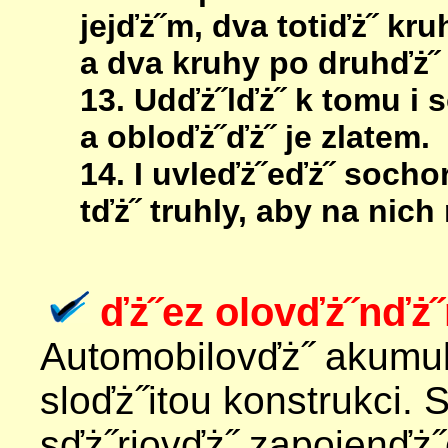
jejďż˝m, dva totiďż˝ kru
a dva kruhy po druhďż˝ 
13. Udďż˝lďż˝ k tomu i 
a obloďż˝ďż˝ je zlatem.
14. I uvleďż˝eďż˝ socho
tďż˝ truhly, aby na nich
ďż˝ez olovďż˝nďż
Automobilovďż˝ akumul
sloďż˝itou konstrukci. 
sďż˝riovďż˝ zapojenďż˝