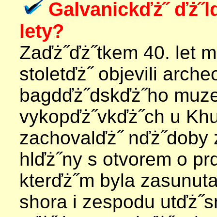
Galvanickďż˝ ďż˝l
lety?
Zaďż˝ďż˝tkem 40. let m
stoletďż˝ objevili arch
bagdďż˝dskďż˝ho muze
vykopďż˝vkďż˝ch u Khu
zachovalďż˝ nďż˝doby 
hlďż˝ny s otvorem o pr
kterďż˝m byla zasunut
shora i zespodu utďż˝s