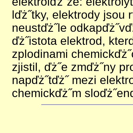
elektrolďż˝ze: elektrol
lďż˝tky, elektrody jsou 
neustďż˝le odkapďż˝vďż
ďż˝istota elektrod, kter
zplodinami chemickďż˝
zjistil, ďż˝e zmďż˝ny 
napďż˝tďż˝ mezi elektr
chemickďż˝m sloďż˝enď