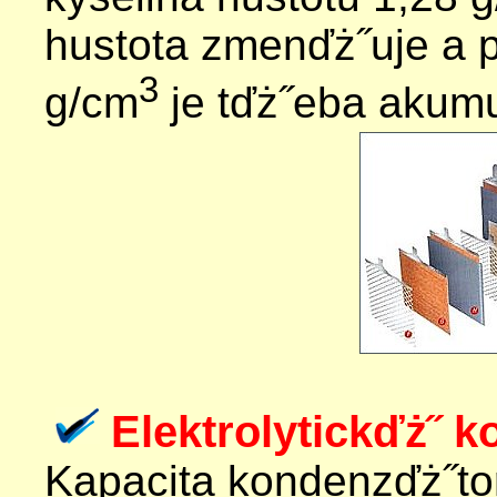
hustota zmenďż˝uje a p
3
g/cm
je tďż˝eba akumu
Elektrolytickďż˝ 
Kapacita kondenzďż˝tor