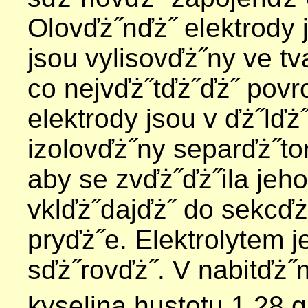
Olovďż˝nďż˝ elektrody 
jsou vylisovďż˝ny ve t
co nejvďż˝tďż˝ďż˝ povr
elektrody jsou v ďż˝lď
izolovďż˝ny separďż˝to
aby se zvďż˝ďż˝ila jeho
vklďż˝dajďż˝ do sekcďż
pryďż˝e. Elektrolytem j
sďż˝rovďż˝. V nabitďż
kyselina hustotu 1,28 