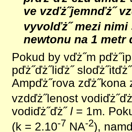
ve vzďż˝jemnďż˝ vz
vyvolďż˝ mezi nimi 
newtonu na 1 metr 
Pokud by vďż˝m pďż˝ipa
pďż˝ďż˝liďż˝ sloďż˝itďż
Ampďż˝rova zďż˝kona z
vzdďż˝lenost vodiďż˝ďż
vodiďż˝ďż˝
l
= 1m. Poku
-7
-2
(k = 2.10
NA
), nam