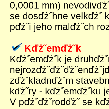
0,0001 mm) nevodivďż˝
se dosďż˝hne velkďż˝ k
pďż˝i jeho malďż˝ch ro
Kďż˝emďż˝k
Kďż˝emďż˝k je druhďż
nejrozďż˝ďż˝ďż˝enďż˝j
zďż˝kladnďż˝m stave
kďż˝ry - kďż˝emďż˝ku 
V pďż˝ďż˝rodďż˝ se kď