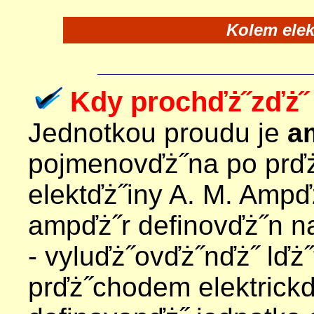
Kolem elek
Kdy prochďż˝zďż˝
Jednotkou proudu je
a
pojmenovďż˝na po prď
elektďż˝iny A. M. Ampď
ampďż˝r definovďż˝n n
- vyluďż˝ovďż˝nďż˝ lďż˝
prďż˝chodem elektrickď