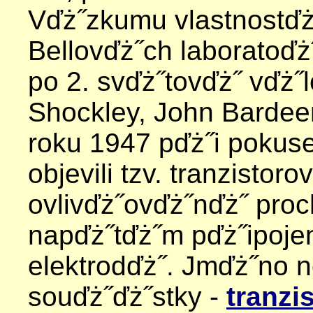
Vďż˝zkumu vlastnostďż
Bellovďż˝ch laboratoďż
po 2. svďż˝tovďż˝ vďż˝
Shockley, John Bardee
roku 1947 pďż˝i pokuse
objevili tzv. tranzistor
ovlivďż˝ovďż˝nďż˝ pro
napďż˝tďż˝m pďż˝ipoje
elektrodďż˝. Jmďż˝no 
souďż˝ďż˝stky -
tranzi