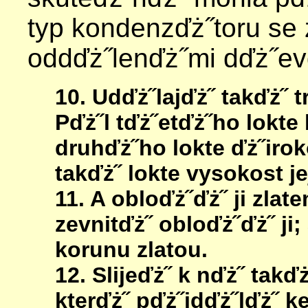
typ kondenzďż˝toru se 
oddďż˝lenďż˝mi dďż˝ev
10. Udďż˝lajďż˝ takďż˝ t
Pďż˝l tďż˝etďż˝ho lokte 
druhďż˝ho lokte ďż˝irok
takďż˝ lokte vysokost je
11. A obloďż˝ďż˝ ji zlate
zevnitďż˝ obloďż˝ďż˝ ji
korunu zlatou.
12. Slijeďż˝ k nďż˝ takďż
kterďż˝ pďż˝idďż˝lďż˝ 