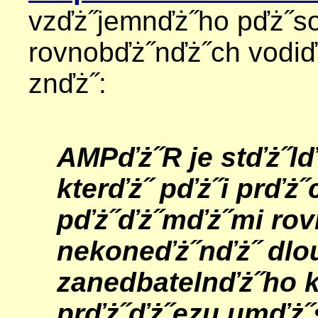
vzďż˝jemnďż˝ho pďż˝s
rovnobďż˝nďż˝ch vodiďż
znďż˝:
AMPďż˝R je stďż˝lďż
kterďż˝ pďż˝i prďż
pďż˝ďż˝mďż˝mi ro
nekoneďż˝nďż˝ dlo
zanedbatelnďż˝ho 
prďż˝ďż˝ezu umďż˝