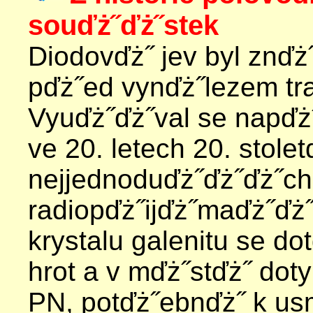
souďż˝ďż˝stek
Diodovďż˝ jev byl znď
pďż˝ed vynďż˝lezem tra
Vyuďż˝ďż˝val se napďż
ve 20. letech 20. stolet
nejjednoduďż˝ďż˝ďż˝ch
radiopďż˝ijďż˝maďż˝ďż˝
krystalu galenitu se d
hrot a v mďż˝stďż˝ dot
PN, potďż˝ebnďż˝ k us