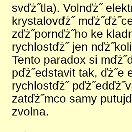
svďż˝tla). Volnďż˝ elek
krystalovďż˝ mďż˝ďż˝c
zďż˝pornďż˝ho ke klad
rychlostďż˝ jen nďż˝kol
Tento paradox si mďż˝
pďż˝edstavit tak, ďż˝e 
rychlostďż˝ pďż˝edďż˝v
zatďż˝mco samy putujď
zvolna.