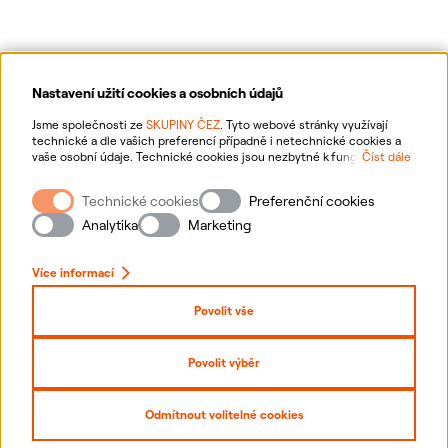
Nastavení užití cookies a osobních údajů
Ochrana osobních údajů
Jsme společnosti ze
SKUPINY ČEZ
. Tyto webové stránky využívají
technické a dle vašich preferencí případně i netechnické cookies a
vaše osobní údaje. Technické cookies jsou nezbytné k fungování
Číst dále
Informace o webu
webové stránky. Netechnické cookies slouží zejména k přizpůsobení
webové stránky vašim preferencím, k personalizaci reklam a analytice.
Technické cookies
Preferenční cookies
Pro sběr a zpracování netechnických cookies a vašich osobních údajů
Nastavení cookies
nám můžete udělit souhlas. Bližší informace o vašich právech,
Analytika
Marketing
zpracování osobních údajů, včetně možnosti odvolání udělených
souhlasů, naleznete
„zde“
.
Mapa stránek
Více informací
Přihlásit se
Povolit vše
Prohlášení o přístupnosti
Povolit výběr
Copyright
2026
ČEZ, a. s. –
Všechna práva vyhrazena
Odmítnout volitelné cookies