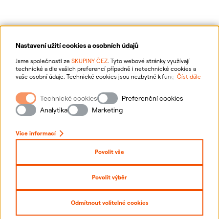
Nastavení užití cookies a osobních údajů
Ochrana osobních údajů
Jsme společnosti ze
SKUPINY ČEZ
. Tyto webové stránky využívají
technické a dle vašich preferencí případně i netechnické cookies a
vaše osobní údaje. Technické cookies jsou nezbytné k fungování
Číst dále
Informace o webu
webové stránky. Netechnické cookies slouží zejména k přizpůsobení
webové stránky vašim preferencím, k personalizaci reklam a analytice.
Technické cookies
Preferenční cookies
Pro sběr a zpracování netechnických cookies a vašich osobních údajů
Nastavení cookies
nám můžete udělit souhlas. Bližší informace o vašich právech,
Analytika
Marketing
zpracování osobních údajů, včetně možnosti odvolání udělených
souhlasů, naleznete
„zde“
.
Mapa stránek
Více informací
Přihlásit se
Povolit vše
Prohlášení o přístupnosti
Povolit výběr
Copyright
2026
ČEZ, a. s. –
Všechna práva vyhrazena
Odmítnout volitelné cookies