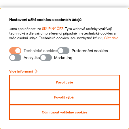
Nastavení užití cookies a osobních údajů
Ochrana osobních údajů
Jsme společnosti ze
SKUPINY ČEZ
. Tyto webové stránky využívají
technické a dle vašich preferencí případně i netechnické cookies a
vaše osobní údaje. Technické cookies jsou nezbytné k fungování
Číst dále
Informace o webu
webové stránky. Netechnické cookies slouží zejména k přizpůsobení
webové stránky vašim preferencím, k personalizaci reklam a analytice.
Technické cookies
Preferenční cookies
Pro sběr a zpracování netechnických cookies a vašich osobních údajů
Nastavení cookies
nám můžete udělit souhlas. Bližší informace o vašich právech,
Analytika
Marketing
zpracování osobních údajů, včetně možnosti odvolání udělených
souhlasů, naleznete
„zde“
.
Mapa stránek
Více informací
Přihlásit se
Povolit vše
Prohlášení o přístupnosti
Povolit výběr
Copyright
2026
ČEZ, a. s. –
Všechna práva vyhrazena
Odmítnout volitelné cookies