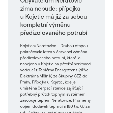
Obyvatelům Neratovic
zima nebude; přípojka
u Kojetic má již za sebou
kompletní výměnu
předizolovaného potrubí
Kojetice/Neratovice – Druhou etapou
pokračovala letos v červenci výměna
předizolovaného potrubí, které je
napojeno u Kojetic na páteřní horkovod
vedoucí z Teplárny Energotrans (dříve
Elektrárna Mělník) ze Skupiny ČEZ do
Prahy. Přípojka u Kojetic, kde je
umístěna čerpací stanice zajišťující
potřebný průtok topným systémem,
zásobuje teplem Neratovice. Průměrný
objem dodávek tepla činí 180 tis. GJ za
rok. Zatímco první etapa obnášela