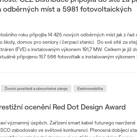
h odběrných míst a 5981 fotovoltaických
letošního roku připojila 14 425 nových odběrných míst jak z řad
 o školy, domov pro seniory i čerpací stanici. Do své sítě za st
ektráren (FVE) s instalovaným výkonem 191,7 MW. Celkem je již do
aktuálně připojeno 157 566 fotovoltaik s instalovaným výkonem
Životní prostředí a obnovitelné zdroje
Elektromobilita
restižní ocenění Red Dot Design Award
laví významný úspěch. Zařízení smart kabel futurego navržené
SCO zabodovalo ve světové konkurenci. Přenosná dobíjecí stan