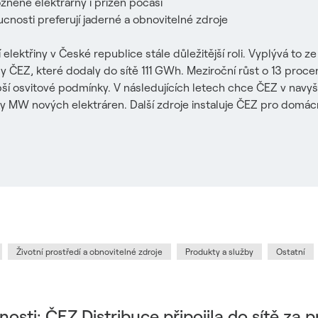
ozněné elektrárny i přízeň počasí
cnosti preferují jaderné a obnovitelné zdroje
lektřiny v České republice stále důležitější roli. Vyplývá to ze 
y ČEZ, které dodaly do sítě 111 GWh. Meziroční růst o 13 procent
ší osvitové podmínky. V následujících letech chce ČEZ v navyšo
y MW nových elektráren. Další zdroje instaluje ČEZ pro domácn
Životní prostředí a obnovitelné zdroje
Produkty a služby
Ostatní
osti: ČEZ Distribuce připojila do sítě za p