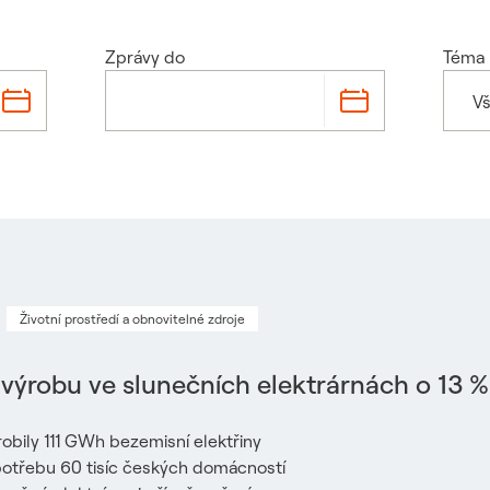
Zprávy do
Téma
V
Životní prostředí a obnovitelné zdroje
il výrobu ve slunečních elektrárnách o 13 %
robily 111 GWh bezemisní elektřiny
potřebu 60 tisíc českých domácností