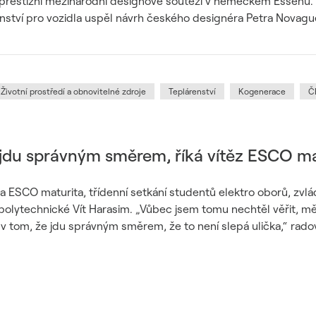
prestižní mezinárodní designové soutěži v německém Essenu. 
nství pro vozidla uspěl návrh českého designéra Petra Novagu
Životní prostředí a obnovitelné zdroje
Teplárenství
Kogenerace
Č
 jdu správným směrem, říká vítěz ESCO ma
a ESCO maturita, třídenní setkání studentů elektro oborů, zvlá
 polytechnické Vít Harasim. „Vůbec jsem tomu nechtěl věřit, m
v tom, že jdu správným směrem, že to není slepá ulička,“ radov