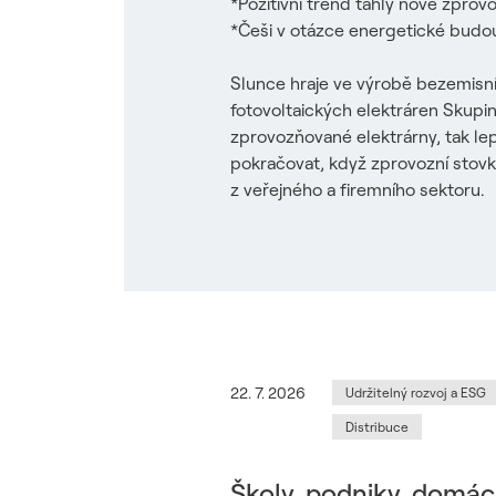
*Pozitivní trend táhly nově zprov
*Češi v otázce energetické budou
Slunce hraje ve výrobě bezemisní e
fotovoltaických elektráren Skupin
zprovozňované elektrárny, tak lep
pokračovat, když zprovozní stovk
z veřejného a firemního sektoru.
22. 7. 2026
Udržitelný rozvoj a ESG
Distribuce
Školy, podniky, domácn