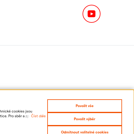
Povolit vše
chnické cookies jsou
ice. Pro sběr a zpracování
Číst dále
Povolit výběr
 odvolání udělených
it se
Prohlášení o přístupnosti
Odmítnout volitelné cookies