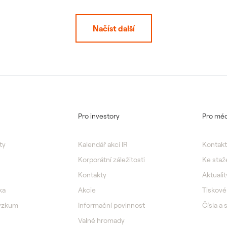
Načíst další
Pro investory
Pro méd
ty
Kalendář akcí IR
Kontakt
Korporátní záležitosti
Ke staž
Kontakty
Aktualit
ka
Akcie
Tiskové
výzkum
Informační povinnost
Čísla a 
Valné hromady