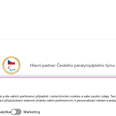
Hlavní partner Českého paralympijského týmu
ké a dle vašich preferencí případně i netechnické cookies a vaše osobní údaje. Te
k přizpůsobení webové stránky vašim preferencím, k personalizaci reklam a analyt
. Bližší informace o vašich právech, zpracování osobních údajů, včetně možnosti
ormace o webu
Nastavení cookies
Mapa stránek
Přihlás
alytika
Marketing