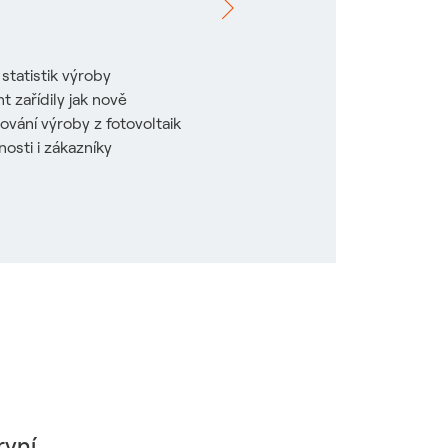
statistik výroby
 zařídily jak nově
vání výroby z fotovoltaik
osti i zákazníky
rvní