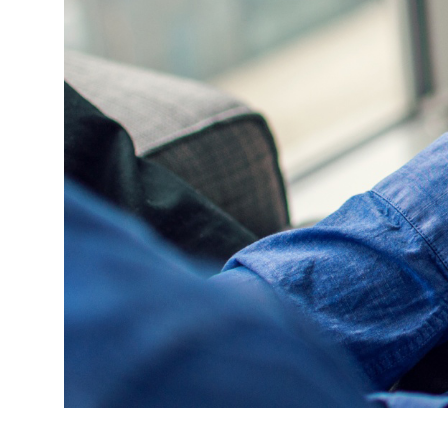
Udržitelný dodavatelský
řetězec / ESG dotazník