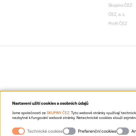
Skupina ČEZ
ČEZ, a. s.
Profil ČEZ
Nastavení užití cookies a osobních údajů
Jsme společnosti ze
SKUPINY ČEZ
. Tyto webové stránky využívají technic
nezbytné k fungování webové stránky. Netechnické cookies slouží zejména 
netechnických cookies a vašich osobních údajů nám můžete udělit souhlas
Ochrana osobních údajů
Inf
souhlasů, naleznete
„zde“
.
Technické cookies
Preferenční cookies
An