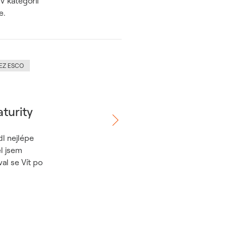
V kategorii
e.
EZ ESCO
turity
dl nejlépe
ěl jsem
al se Vít po