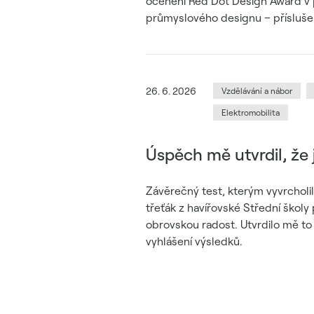
ocenění Red Dot Design Award v 
průmyslového designu – přísluše
26. 6. 2026
Vzdělávání a nábor
Elektromobilita
Úspěch mě utvrdil, že
Závěrečný test, kterým vyvrcholil
třeťák z havířovské Střední školy
obrovskou radost. Utvrdilo mě to 
vyhlášení výsledků.