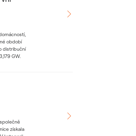
 domácností,
ejné období
 distribuční
 3,179 GW.
 společně
ice získala