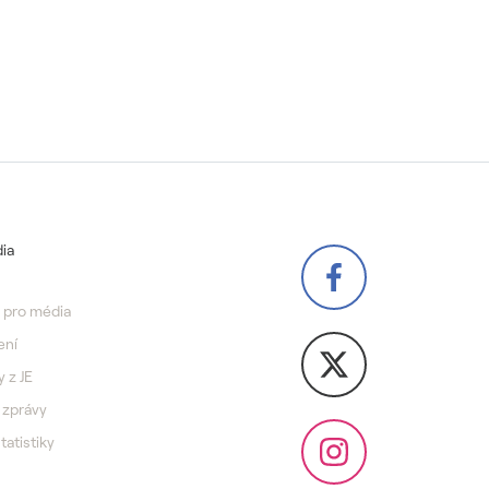
ia
 pro média
ení
y z JE
 zprávy
statistiky