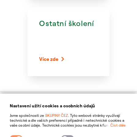
Ostatní školení
Více zde
Nastavení užití cookies a osobních údajů
Jsme společnosti ze
SKUPINY ČEZ
. Tyto webové stránky využívají
technické a dle vašich preferencí případně i netechnické cookies a
Pravidla
vaše osobní údaje. Technické cookies jsou nezbytné k fungování
Číst dále
webové stránky. Netechnické cookies slouží zejména k přizpůsobení
chování
webové stránky vašim preferencím, k personalizaci reklam a