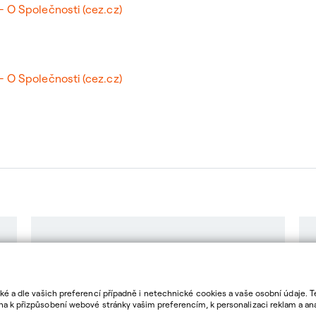
 - O Společnosti (cez.cz)
 - O Společnosti (cez.cz)
Návody
cké a dle vašich preferencí případně i netechnické cookies a vaše osobní údaje. 
 k přizpůsobení webové stránky vašim preferencím, k personalizaci reklam a anal
ělit souhlas. Bližší informace o vašich právech, zpracování osobních údajů, vč