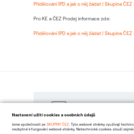
Přidělování IPD a jak o něj žádat | Skupina ČEZ
Pro KE a ČEZ Prodej informace zde:
Přidělování IPD a jak o něj žádat | Skupina ČEZ
Pravidla chování
Nastavení užití cookies a osobních údajů
Jsme společnosti ze
SKUPINY ČEZ
. Tyto webové stránky využívají techni
nezbytné k fungování webové stránky. Netechnické cookies slouží zejména
zpracování netechnických cookies a vašich osobních údajů nám můžete ud