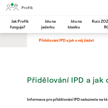
Jak Profík
Jdu na
Jdu na
Kurz ZOZ
funguje?
jaderku
klasiku
R
Přidělování IPD a jak o něj žádat
Přidělování IPD a jak 
Informace pro přidělování IPD naleznete na t