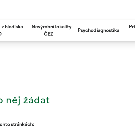
 z hlediska
Nevýrobní lokality
Př
Psychodiagnostika
O
ČEZ
o něj žádat
ěchto stránkách: