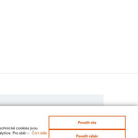
Kontakty
Povolit vše
Technické cookies jsou
ytice. Pro sběr a
Číst dále
Povolit výběr
etně možnosti odvolání