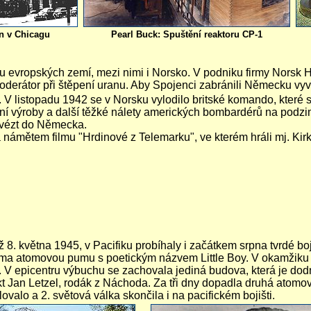
n v Chicagu
Pearl Buck: Spuštění reaktoru CP-1
 evropských zemí, mezi nimi i Norsko. V podniku firmy Norsk 
moderátor při štěpení uranu. Aby Spojenci zabránili Německu vy
 V listopadu 1942 se v Norsku vylodilo britské komando, které 
ní výroby a další těžké nálety amerických bombardérů na podzi
řevézt do Německa.
ámětem filmu "Hrdinové z Telemarku", ve kterém hráli mj. Kirk
 8. května 1945, v Pacifiku probíhaly i začátkem srpna tvrdé b
ma atomovou pumu s poetickým názvem Little Boy. V okamžiku v
t. V epicentru výbuchu se zachovala jediná budova, která je d
t Jan Letzel, rodák z Náchoda. Za tři dny dopadla druhá atomo
ovalo a 2. světová válka skončila i na pacifickém bojišti.