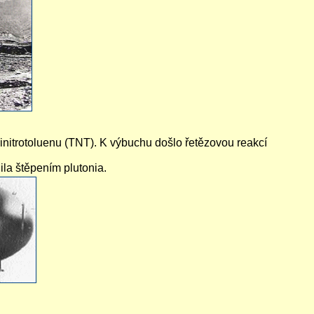
rinitrotoluenu (TNT). K výbuchu došlo řetězovou reakcí
ila štěpením plutonia.