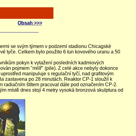
Obsah >>>
co Fermi se svým týmem v podzemí stadionu Chicagské
nové tyče. Celkem bylo použito 6 tun kovového uranu a 50
covníkům pokyn k vytažení posledních kadmiových
čován pojmem "milíř" (pile). Z celé akce nebyly dokonce
prostřed manipuluje s regulační tyčí, nad grafitovým
yla zastavena po 28 minutách. Reaktor CP-1 sloužil k
m radiačním štítem pracoval dále pod označením CP-2.
ejím místě dnes stojí 4 metry vysoká bronzová skulptura od