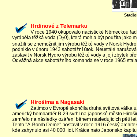
Stadio
Hrdinové z Telemarku
V roce 1940 okupovalo nacistické Německou řadu
vyráběla těžká voda (D
0), která mohla být použita jako 
2
snažili se znemožnit jim výrobu těžké vody v Norsk Hydro.
podniklo v únoru 1943 sabotážní útok. Neustálé narušová
zastavit v Norsk Hydro výrobu těžké vody a její zbytek p
Odvážná akce sabotážního komanda se v roce 1965 stala n
Hirošima a Nagasaki
Zatímco v Evropě skončila druhá světová válka už
americký bombardér B-29 svrhl na japonské město Hiroši
zemřelo na následky ozáření během následujících pěti le
Tento "A-Bomb Dome" postavil v roce 1916 český architek
kde zahynulo asi 40 000 lidí. Krátce nato Japonsko kapitul