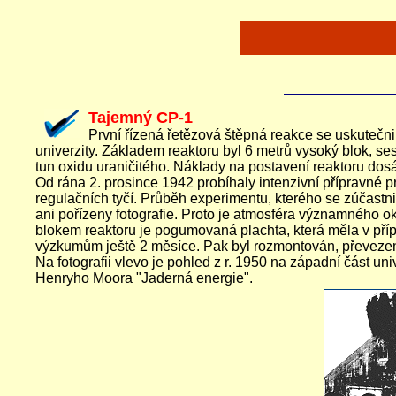
Tajemný CP-1
První řízená řetězová štěpná reakce se uskutečni
univerzity. Základem reaktoru byl 6 metrů vysoký blok, se
tun oxidu uraničitého. Náklady na postavení reaktoru dosá
Od rána 2. prosince 1942 probíhaly intenzivní přípravné
regulačních tyčí. Průběh experimentu, kterého se zúčastni
ani pořízeny fotografie. Proto je atmosféra významného o
blokem reaktoru je pogumovaná plachta, která měla v příp
výzkumům ještě 2 měsíce. Pak byl rozmontován, převezen
Na fotografii vlevo je pohled z r. 1950 na západní část u
Henryho Moora "Jaderná energie".