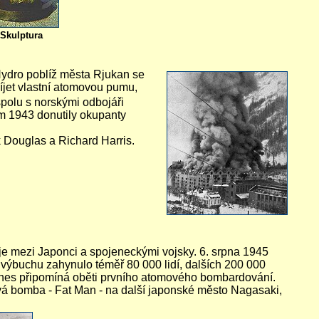
Skulptura
Hydro poblíž města Rjukan se
víjet vlastní atomovou pumu,
spolu s norskými odbojáři
m 1943 donutily okupanty
 Douglas a Richard Harris.
oje mezi Japonci a spojeneckými vojsky. 6. srpna 1945
ýbuchu zahynulo téměř 80 000 lidí, dalších 200 000
odnes připomíná oběti prvního atomového bombardování.
vá bomba - Fat Man - na další japonské město Nagasaki,