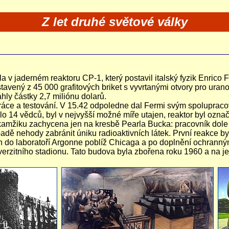
Z let druhé světové války
la v jaderném reaktoru CP-1, který postavil italský fyzik Enri
stavený z 45 000 grafitových briket s vyvrtanými otvory pro ura
hly částky 2,7 miliónu dolarů.
 práce a testování. V 15.42 odpoledne dal Fermi svým spolupra
lo 14 vědců, byl v nejvyšší možné míře utajen, reaktor byl ozna
kamžiku zachycena jen na kresbě Pearla Bucka: pracovník dole u
adě nehody zabránit úniku radioaktivních látek. První reakce b
 do laboratoří Argonne poblíž Chicaga a po doplnění ochranný
niverzitního stadionu. Tato budova byla zbořena roku 1960 a na j