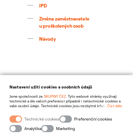
IPD
Změna zaměstnavatele
u proškolených osob
Návody
Nastavení užití cookies a osobních údajů
Jsme společnosti ze
SKUPINY ČEZ
. Tyto webové stránky využívají
technické a dle vašich preferencí případně i netechnické cookies a
Pravidla
vaše osobní údaje. Technické cookies jsou nezbytné k fungování
Číst dále
webové stránky. Netechnické cookies slouží zejména k přizpůsobení
chování
webové stránky vašim preferencím, k personalizaci reklam a
Technické cookies
Preferenční cookies
analytice. Pro sběr a zpracování netechnických cookies a vašich
osobních údajů nám můžete udělit souhlas. Bližší informace o vašich
Analytika
Marketing
právech, zpracování osobních údajů, včetně možnosti odvolání