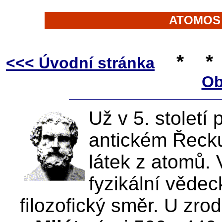
ATOMOS 
*
*
<<< Úvodní stránka
Ob
Už v 5. století
antickém Řecku
látek z atomů. 
fyzikální vědec
filozofický směr. U zr