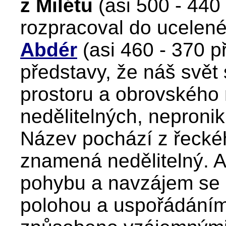
z Milétu
(asi 500 - 440 
rozpracoval do ucelen
Abdér
(asi 460 - 370 př
představy, že náš svět
prostoru a obrovského 
nedělitelných, nepronik
Název pochází z řecké
znamená nedělitelný. 
pohybu a navzájem se li
polohou a uspořádáním