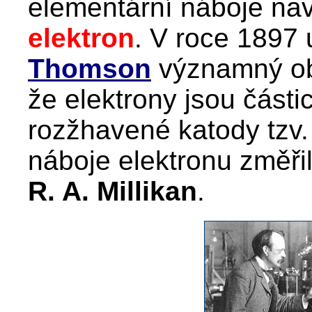
elementární náboje na
elektron
. V roce 1897 u
Thomson
významný obje
že elektrony jsou částic
rozžhavené katody tzv. 
náboje elektronu změři
R. A. Millikan
.