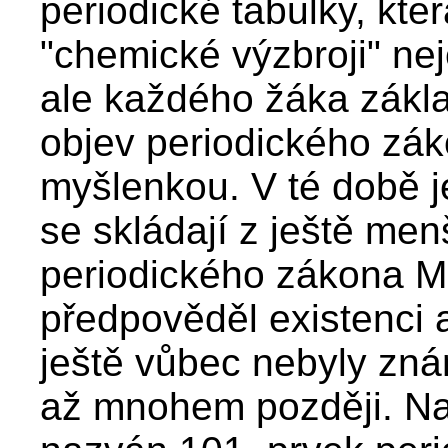
periodické tabulky, kte
"chemické výzbroji" ne
ale každého žáka zákla
objev periodického zák
myšlenkou. V té době j
se skládají z ještě men
periodického zákona M
předpověděl existenci a
ještě vůbec nebyly znám
až mnohem později. Na