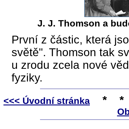
J. J. Thomson a bu
První z částic, která j
světě". Thomson tak sv
u zrodu zcela nové věd
fyziky.
*
*
<<< Úvodní stránka
Ob