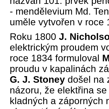
nazván 101. prvek peri
- mendělevium Md. Tent
uměle vytvořen v roce 
Roku 1800
J. Nichols
elektrickým proudem vo
roce 1834 formuloval
M
proudu v kapalinách zák
G. J. Stoney
došel na z
názoru, že elektřina s
kladných a záporných 