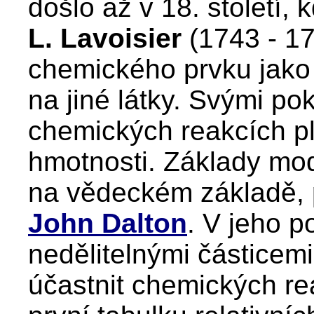
došlo až v 18. století,
L. Lavoisier
(1743 - 1
chemického prvku jako l
na jiné látky. Svými po
chemických reakcích p
hmotnosti. Základy mod
na vědeckém základě, p
John Dalton
. V jeho p
nedělitelnými částicemi
účastnit chemických rea