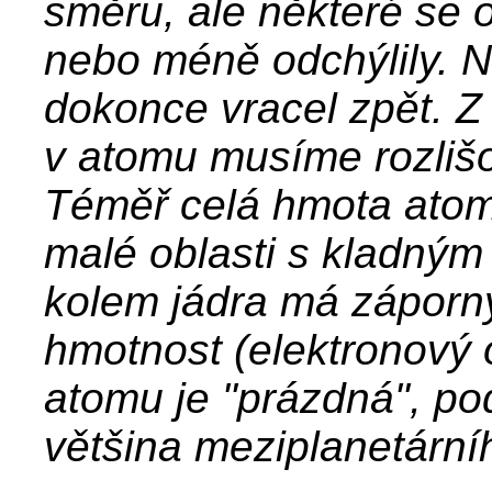
směru, ale některé se
nebo méně odchýlily. N
dokonce vracel zpět. Z 
v atomu musíme rozliš
Téměř celá hmota atom
malé oblasti s kladným 
kolem jádra má záporn
hmotnost (elektronový 
atomu je "prázdná", po
většina meziplanetární