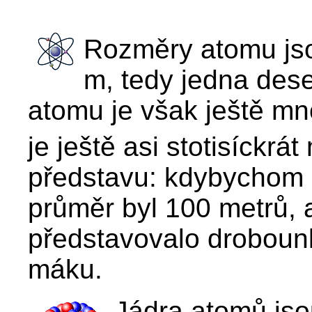
Rozměry atomu jso
m, tedy jedna dese
atomu je však ještě m
je ještě asi stotisíckrá
představu: kdybychom z
průměr byl 100 metrů, 
představovalo drobounk
máku.
Jádra atomů jso