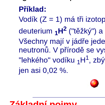
Příklad:
Vodík (Z = 1) má tři izoto
2
deuterium
H
("těžký") a
1
Všechny mají v jádře jede
neutronů. V přírodě se vy
1
"lehkého" vodíku
H
, zbý
1
jen asi 0,02 %.
Základní pojmy