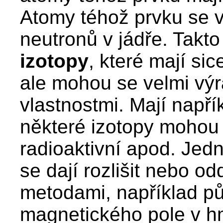
Atomy téhož prvku se v
neutronů v jádře. Takto
izotopy
, které mají si
ale mohou se velmi výra
vlastnostmi. Mají např
některé izotopy mohou b
radioaktivní apod. Jedn
se dají rozlišit nebo odd
metodami, například p
magnetického pole v h