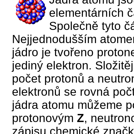
elementárních č
Společně tyto 
Nejjednodušším atomem
jádro je tvořeno proto
jediný elektron. Složitě
počet protonů a neutro
elektronů se rovná počt
jádra atomu můžeme pop
protonovým
Z
, neutro
zápisu chemické značk