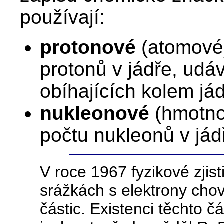
používají:
protonové
(atomov
protonů v jádře, udá
obíhajících kolem já
nukleonové
(hmotno
počtu nukleonů v jádř
V roce 1967 fyzikové zjisti
srážkách s elektrony cho
částic. Existenci těchto č