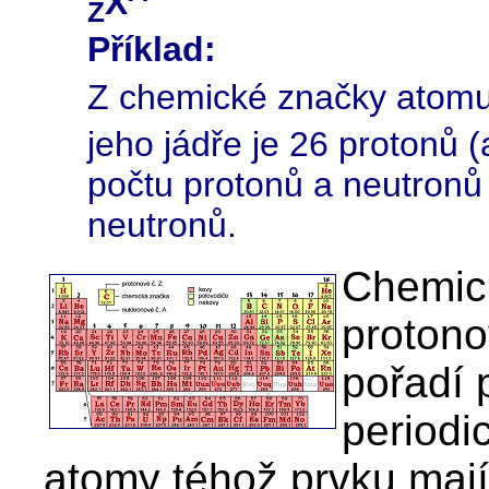
X
Z
Příklad:
Z chemické značky atom
jeho jádře je 26 protonů (
počtu protonů a neutronů j
neutronů.
Chemick
protono
pořadí 
periodi
atomy téhož prvku mají