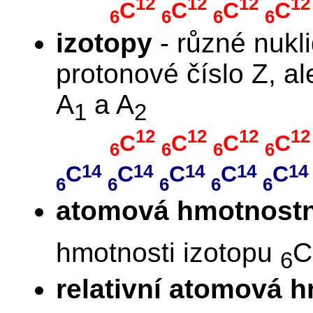
12
12
12
12
C
C
C
C
6
6
6
6
izotopy
- různé nukli
protonové číslo Z, al
A
a A
1
2
12
12
12
12
C
C
C
C
6
6
6
6
14
14
14
14
14
C
C
C
C
C
6
6
6
6
6
atomová hmotnostn
hmotnosti izotopu
C
6
relativní atomová 