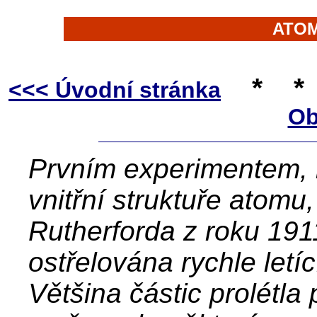
ATO
*
*
<<< Úvodní stránka
Ob
Prvním experimentem, k
vnitřní struktuře atomu,
Rutherforda z roku 1911
ostřelována rychle letí
Většina částic prolétla