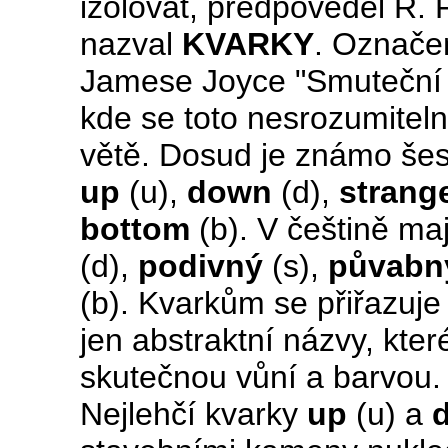
izolovat, předpověděl R.
nazval
KVARKY
. Označen
Jamese Joyce "Smuteční 
kde se toto nesrozumitelné
větě. Dosud je známo šes
up
(u),
down
(d),
strang
bottom
(b). V češtině ma
(d),
podivný
(s),
půvabn
(b). Kvarkům se přiřazuje 
jen abstraktní názvy, kte
skutečnou vůní a barvou.
Nejlehčí kvarky
up
(u) a