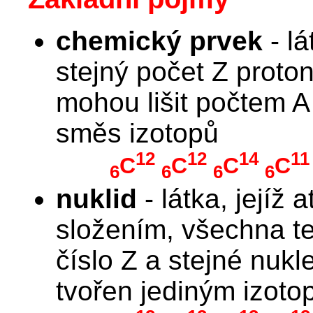
chemický prvek
- lá
stejný počet Z proto
mohou lišit počtem A 
směs izotopů
12
12
14
11
C
C
C
C
6
6
6
6
nuklid
- látka, jejíž
složením, všechna te
číslo Z a stejné nukl
tvořen jediným izot