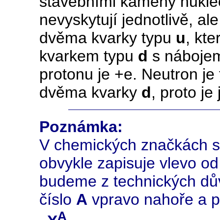
stavebními kameny nukle
nevyskytují jednotlivě, ale
dvěma kvarky typu
u
, kt
kvarkem typu
d
s nábojem
protonu je +e. Neutron j
dvěma kvarky
d
, proto je
Poznámka:
V chemických značkách s
obvykle zapisuje vlevo o
budeme z technických dů
číslo
A
vpravo nahoře a p
A