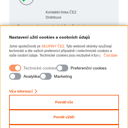
Kontaktní linka ČEZ
Distribuce
Pro poruchy a technické požadavky
800 850 860
Nastavení užití cookies a osobních údajů
Nonstop
Jsme společnosti ze
SKUPINY ČEZ
. Tyto webové stránky využívají
technické a dle vašich preferencí případně i netechnické cookies a
vaše osobní údaje. Technické cookies jsou nezbytné k fungování
Číst dále
webové stránky. Netechnické cookies slouží zejména k přizpůsobení
webové stránky vašim preferencím, k personalizaci reklam a analytice.
Technické cookies
Preferenční cookies
Pro sběr a zpracování netechnických cookies a vašich osobních údajů
nám můžete udělit souhlas. Bližší informace o vašich právech,
Analytika
Marketing
zpracování osobních údajů, včetně možnosti odvolání udělených
souhlasů, naleznete
„zde“
.
Více informací
Povolit vše
Mapa stránek
Nastavení cookies
Povolit výběr
Informace o webu