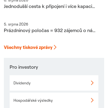
6. srpna 2026
Jednodušší cesta k připojení i více kapacit pro nové zájemce. ČEZ Distribuce osloví 39 tisíc zákazníků
5. srpna 2026
Prázdninový poločas = 932 zájemců o návštěvnické centrum Elektrárny Ledvice
Všechny tiskové zprávy
Pro investory
Dividendy
Hospodářské výsledky