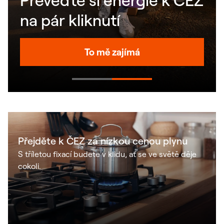
Převeďte si energie k ČEZ
na pár kliknutí
To mě zajímá
Přejděte k ČEZ za nízkou cenou plynu
S tříletou fixací budete v klidu, ať se ve světě děje
cokoli.