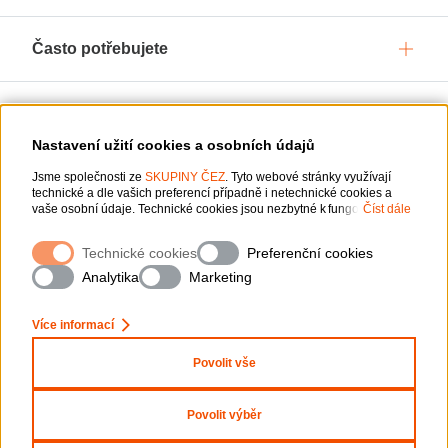
Často potřebujete
Služby pro vás
Nastavení užití cookies a osobních údajů
Jsme společnosti ze
O ČEZ, a. s.
SKUPINY ČEZ
. Tyto webové stránky využívají
technické a dle vašich preferencí případně i netechnické cookies a
vaše osobní údaje. Technické cookies jsou nezbytné k fungování
Číst dále
webové stránky. Netechnické cookies slouží zejména k přizpůsobení
webové stránky vašim preferencím, k personalizaci reklam a analytice.
Podpora
Technické cookies
Preferenční cookies
Pro sběr a zpracování netechnických cookies a vašich osobních údajů
nám můžete udělit souhlas. Bližší informace o vašich právech,
Analytika
Marketing
zpracování osobních údajů, včetně možnosti odvolání udělených
souhlasů, naleznete
„zde“
.
Ochrana osobních údajů
Více informací
Mapa stránek
Nastavení cookies
Povolit vše
Informace o webu
Prohlášení o přístupnosti
Povolit výběr
Copyright 2026 ČEZ, a. s. – Všechna práva vyhrazena