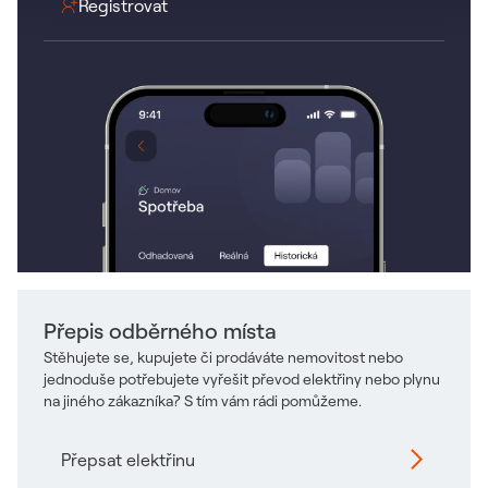
Odkaz se otevře v novém okně
Registrovat
Přepis odběrného místa
Stěhujete se, kupujete či prodáváte nemovitost nebo
jednoduše potřebujete vyřešit převod elektřiny nebo plynu
na jiného zákazníka? S tím vám rádi pomůžeme.
Přepsat elektřinu