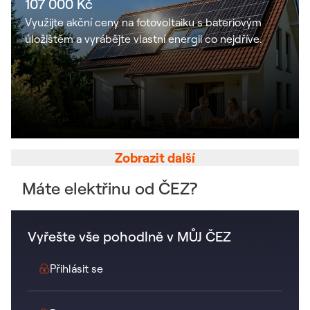
107 000 Kč
Využijte akční ceny na fotovoltaiku s bateriovým
úložištěm a vyrábějte vlastní energii co nejdříve.
Zobrazit další
Máte elektřinu od ČEZ?
Vyřešte vše pohodlně v MŮJ ČEZ
Odkaz se otevře v novém okně
Přihlásit se