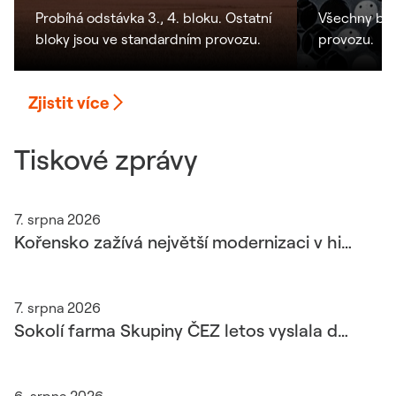
Probíhá odstávka 3., 4. bloku. Ostatní
Všechny blo
bloky jsou ve standardním provozu.
provozu.
Zjistit více
Tiskové zprávy
7. srpna 2026
Kořensko zažívá největší modernizaci v historii. Polovina nových strojů vodní elektrárny už je na místě
7. srpna 2026
Sokolí farma Skupiny ČEZ letos vyslala do světa 22 mláďat. Poprvé zabodovalo i Poříčí, ve Dvoře Králové se dařilo poštolkám