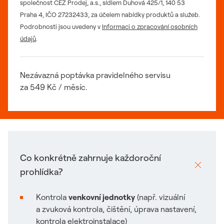
společnost ČEZ Prodej, a.s., sídlem Duhová 425/1, 140 53
Praha 4, IČO 27232433, za účelem nabídky produktů a služeb.
Podrobnosti jsou uvedeny v
Informaci o zpracování osobních
údajů
.
Nezávazná poptávka pravidelného servisu
za
54
9 Kč / měsíc.
Co konkrétně zahrnuje každoroční
prohlídka?
Kontrola
venkovní jednotky
(např. vizuální
a zvuková kontrola, čištění, úprava nastavení,
kontrola elektroinstalace)