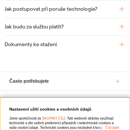
Jak postupovat při poruše technologie?
Jak budu za službu platit?
Dokumenty ke stažení
Často potřebujete
Služby pro vás
Nastavení užití cookies a osobních údajů
Jsme společnosti ze
O ČEZ, a. s.
SKUPINY ČEZ
. Tyto webové stránky využívají
technické a dle vašich preferencí případně i netechnické cookies a
vaše osobní údaje. Technické cookies jsou nezbytné k fungování
Číst dále