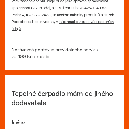
Vámi zadané osobní údaje bude jako správce zpracovávat
společnost ČEZ Prodej, a.s., sídlem Duhová 425/1, 140 53
Praha 4, IČO 27232433, za účelem nabídky produktů a služeb.
Podrobnosti jsou uvedeny v
Informaci o zpracování osobních
údajů
.
Nezávazná poptávka pravidelného servisu
za
4
99 Kč / měsíc.
Tepelné čerpadlo mám od jiného
dodavatele
Jméno