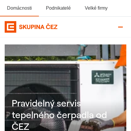
Domácnosti
Podnikatelé
Velké firmy
Domovská stránka Skupiny ČEZ
ČEZ Servis tepelného čerpadla
Pravidelný servis
tepelného čerpadla od
ČEZ