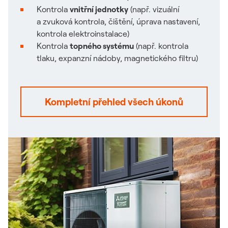
Kontrola
vnitřní jednotky
(např. vizuální
a zvuková kontrola, čištění, úprava nastavení,
kontrola elektroinstalace)
Kontrola
t
opného systému
(např. kontrola
tlaku, expanzní nádoby, magnetického filtru)
Odkaz se 
Kompletní přehled všech úkonů