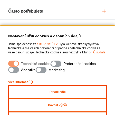
Často potřebujete
Služby pro vás
Nastavení užití cookies a osobních údajů
Jsme společnosti ze
O ČEZ, a. s.
SKUPINY ČEZ
. Tyto webové stránky využívají
technické a dle vašich preferencí případně i netechnické cookies a
vaše osobní údaje. Technické cookies jsou nezbytné k fungování
Číst dále
webové stránky. Netechnické cookies slouží zejména k přizpůsobení
webové stránky vašim preferencím, k personalizaci reklam a analytice.
Podpora
Technické cookies
Preferenční cookies
Pro sběr a zpracování netechnických cookies a vašich osobních údajů
nám můžete udělit souhlas. Bližší informace o vašich právech,
Analytika
Marketing
zpracování osobních údajů, včetně možnosti odvolání udělených
souhlasů, naleznete
„zde“
.
Ochrana osobních údajů
Více informací
Mapa stránek
Nastavení cookies
Povolit vše
Informace o webu
Prohlášení o přístupnosti
Povolit výběr
Copyright 2026 ČEZ, a. s. – Všechna práva vyhrazena