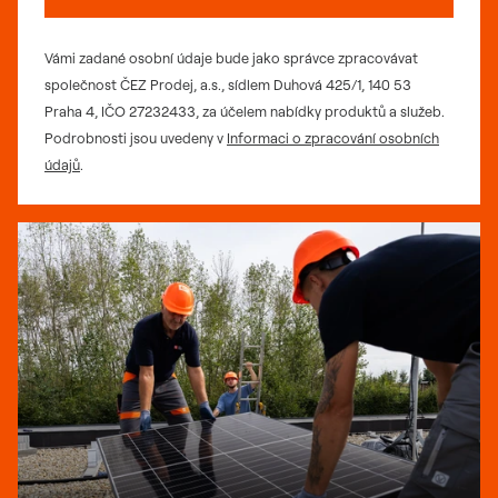
Vámi zadané osobní údaje bude jako správce zpracovávat
společnost ČEZ Prodej, a.s., sídlem Duhová 425/1, 140 53
Praha 4, IČO 27232433, za účelem nabídky produktů a služeb.
Podrobnosti jsou uvedeny v
Informaci o zpracování osobních
údajů
.