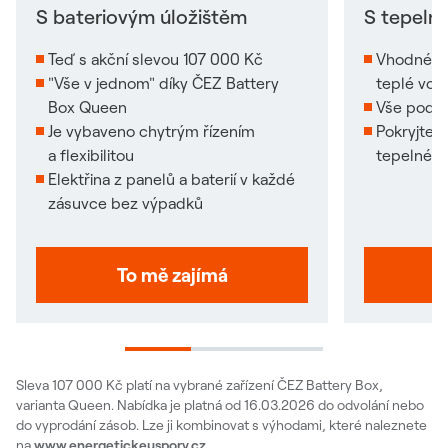
S bateriovým úložištěm
S tepeln
Teď s akční slevou 107 000 Kč
Vhodné pr
"Vše v jednom" díky ČEZ Battery
teplé vod
Box Queen
Vše pod s
Je vybaveno chytrým řízením
Pokryjte 
a flexibilitou
tepelného
Elektřina z panelů a baterií v každé
zásuvce bez výpadků
To mě zajímá
Sleva 107 000 Kč platí na vybrané zařízení ČEZ Battery Box,
varianta Queen. Nabídka je platná od 16.03.2026 do odvolání nebo
do vyprodání zásob. Lze ji kombinovat s výhodami, které naleznete
na
www.energetickeuspory.cz
.