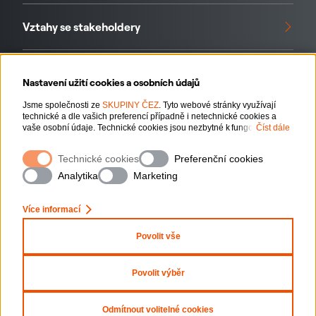
Vztahy se stakeholdery
Standardy a iniciativy
Nastavení užití cookies a osobních údajů
Jsme společnosti ze
SKUPINY ČEZ
. Tyto webové stránky využívají
technické a dle vašich preferencí případně i netechnické cookies a
Naše data
vaše osobní údaje. Technické cookies jsou nezbytné k fungování
Číst dále
webové stránky. Netechnické cookies slouží zejména k přizpůsobení
webové stránky vašim preferencím, k personalizaci reklam a analytice.
Technické cookies
Preferenční cookies
Pro sběr a zpracování netechnických cookies a vašich osobních údajů
nám můžete udělit souhlas. Bližší informace o vašich právech,
Analytika
Marketing
zpracování osobních údajů, včetně možnosti odvolání udělených
souhlasů, naleznete
„zde“
.
Ochrana osobních údajů
Více informací
Povolit vše
Nastavení cookies
Informace o webu
Povolit výběr
Copyright
2026
ČEZ, a. s.
– Všechna práva vyhrazena
Odmítnout volitelné cookies