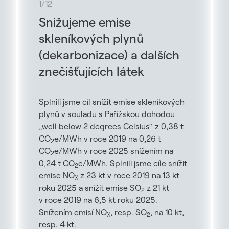
1
/
12
Snižujeme emise
skleníkových plynů
(dekarbonizace) a dalších
znečišťujících látek
Splnili jsme cíl snížit emise skleníkových
plynů v souladu s Pařížskou dohodou
„well below 2 degrees Celsius“ z 0,38 t
CO
e/MWh v roce 2019 na 0,26 t
2
CO
e/MWh v roce 2025 snížením na
2
0,24 t CO
e/MWh. Splnili jsme cíle snížit
2
emise NO
z 23 kt v roce 2019 na 13 kt
X
roku 2025 a snížit emise SO
z 21 kt
2
v roce 2019 na 6,5 kt roku 2025.
Snížením emisí NO
, resp. SO
, na 10 kt,
X
2
resp. 4 kt.