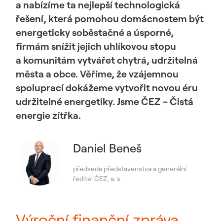
a nabízíme ta nejlepší technologická
řešení, která pomohou domácnostem být
energeticky soběstačné a úsporné,
firmám snížit jejich uhlíkovou stopu
a komunitám vytvářet chytrá, udržitelná
města a obce. Věříme, že vzájemnou
spoluprací dokážeme vytvořit novou éru
udržitelné energetiky. Jsme ČEZ – Čistá
energie zítřka.
Daniel Beneš
předseda představenstva a generální
ředitel ČEZ, a. s.
Výroční finanční zpráva