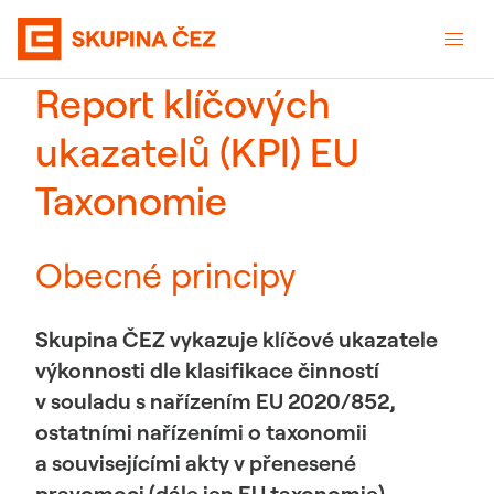
Report klíčových
ukazatelů (KPI) EU
Taxonomie
Obecné principy
Skupina ČEZ vykazuje klíčové ukazatele
výkonnosti dle klasifikace činností
v souladu s nařízením EU 2020/852,
ostatními nařízeními o taxonomii
a souvisejícími akty v přenesené
pravomoci (dále jen EU taxonomie).