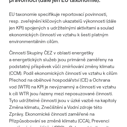
EU taxonomie specifikuje reportovací povinnosti,
resp. zveřejnění klíčových ukazatelů výkonnosti (dále
jen KPI) spojených s udržitelnými aktivitami a soulad
ekonomických činností ve vztahu k šesti platným
environmentálním cílům.
Činnosti Skupiny ČEZ v oblasti energetiky
a energetických služeb jsou primárně zaměřeny na
podstatný příspěvek vůči zmírňování změny klimatu
(CCM). Podíl ekonomických činností ve vztahu k cílům
Přechod na oběhové hospodářství (CE) a Ochrana
vod (WTR) na KPI je nevýznamný a činnosti ve vztahu
k cíli WTR jsou řazeny mezi neposuzované činnosti.
Tyto udržitelné činnosti jsou v úzké vazbě na kapitoly
Změna klimatu, Znečištění a Vodní zdroje této
Zprávy. Ekonomické činnosti zaměřené na
Přizpůsobování se změně klimatu (CCA), Prevenci