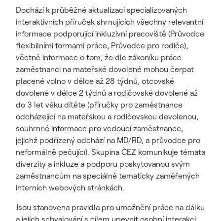
Dochází k průběžné aktualizaci specializovaných
interaktivních příruček shrnujících všechny relevantní
informace podporující inkluzivní pracoviště (Průvodce
flexibilními formami práce, Průvodce pro rodiče),
včetně informace o tom, že dle zákoníku práce
zaměstnanci na mateřské dovolené mohou čerpat
placené volno v délce až 28 týdnů, otcovské
dovolené v délce 2 týdnů a rodičovské dovolené až
do 3 let věku dítěte (příručky pro zaměstnance
odcházející na mateřskou a rodičovskou dovolenou,
souhrnné informace pro vedoucí zaměstnance,
jejichž podřízený odchází na MD/RD, a průvodce pro
neformálně pečující). Skupina ČEZ komunikuje témata
diverzity a inkluze a podporu poskytovanou svým
zaměstnancům na speciálně tematicky zaměřených
interních webových stránkách.
Jsou stanovena pravidla pro umožnění práce na dálku
a jejich schvalování s cílem upevnit osobní interakci