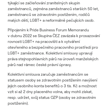
týkající se začleňování zranitelných skupin
zaměstnanců, zejména zaměstnanců starších 50 let,
zaměstnanců se zdravotním postižením, rodičů
malých dětí, LGBT+ a neformálně pečujících osob.
Připojením k Pride Business Forum Memorandu
v dubnu 2022 se Skupina ČEZ zavázala k prosazování
rovnosti LGBT+ na pracovišti a k vytváření
otevřeného a bezpečného pracovního prostředí pro
LGBT+ zaměstnance. Kolektivní smlouvy upravují
práva stejnopohlavních párů na úroveň manželských
párů nad rámec české právní úpravy.
Kolektivní smlouva zaručuje zaměstnancům se
statusem osoby se zdravotním postižením navýšení
jejich osobního konta benefitů o 3 tis. Kč a možnost
vzít si až 2 dny placeného volna, aby mohli získat,
resp. udržet, svůj status OZP (osoby se zdravotním
postižením).