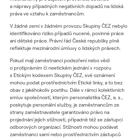
a nápravy případných negativních dopadů na lidská
práva ve vztahu k zaměstnancům.
V žádné zemi v žádném provozu Skupiny ČEZ nebylo
identifikováno riziko případů nucené, povinné práce
ani dětské práce. Právní řád České republiky plně
reflektuje mezinárodní úmluvy o lidských právech.
Pokud mají zaměstnanci podezření nebo vědí
o protiprávním či neetickém jednání v rozporu
s Etickým kodexem Skupiny ČEZ, své oznámení
mohou podat prostřednictvím Etické linky, a to bez
obav z jakéhokoliv postihu. Dále v rámci kolektivních
smluv společností, kterým personalistika ČEZ, a. s.,
poskytuje personální služby, je zaměstnancům ze
strany zaměstnavatele garantováno právo na
projednání jejich stížnosti, případně též se zástupci
odborových organizací. Stížnosti mohou podávat
zaměstnanci sami nebo prostřednictvím zástupců