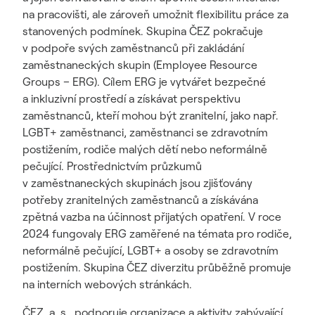
na pracovišti, ale zároveň umožnit flexibilitu práce za
stanovených podmínek. Skupina ČEZ pokračuje
v podpoře svých zaměstnanců při zakládání
zaměstnaneckých skupin (Employee Resource
Groups – ERG). Cílem ERG je vytvářet bezpečné
a inkluzivní prostředí a získávat perspektivu
zaměstnanců, kteří mohou být zranitelní, jako např.
LGBT+ zaměstnanci, zaměstnanci se zdravotním
postižením, rodiče malých dětí nebo neformálně
pečující. Prostřednictvím průzkumů
v zaměstnaneckých skupinách jsou zjišťovány
potřeby zranitelných zaměstnanců a získávána
zpětná vazba na účinnost přijatých opatření. V roce
2024 fungovaly ERG zaměřené na témata pro rodiče,
neformálně pečující, LGBT+ a osoby se zdravotním
postižením. Skupina ČEZ diverzitu průběžně promuje
na interních webových stránkách.
ČEZ, a. s., podporuje organizace a aktivity zabývající