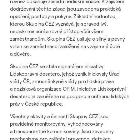
rovněž obsahuje zásadu nediskriminace. K zajištění
dodržování těchto zásad jsou zavedena praktická
opatření, postupy a pokyny. Základní hodnotou,
kterou Skupina ČEZ vyznává, je spravedlivý,
nediskriminační a rovný přístup vůči všem
zaměstnancům. Skupina ČEZ usiluje o silný a pevný
vztah se zaměstnanci založený na vzájemné úctě
a důvěře.
Skupina ČEZ se stala signatářem iniciativy
Lidskoprávní desatero, jehož vznik iniciovaly Úřad
vlády ČR, zmocněnkyně vlády pro lidská práva
a nezisková organizace OPIM. Iniciativa Lidskoprávní
desatero je zaměřena na podporu a ochranu lidských
práv v České republice.
Všechny aktivity a činnosti Skupiny ČEZ jsou
pravidelně monitorovány, vyhodnocovány
a transparentně komunikovány. Jsou zavedeny
mechanismy pro zajištění prevence, detekce