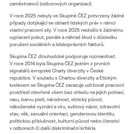
zaměstnanců (odborových organizací).
V roce 2025 nebyly ve Skupině ČEZ potvrzeny žádné
případy dotýkající se oblasti lidských práv v rámci
vlastní pracovní síly. V roce 2025 nedošlo k žádnému
vyplacení pokut, penále a náhrad škod v důsledku
porušení sociálních a lidskoprávních faktorů.
Skupina ČEZ dlouhodobě podporuje rozmanitost.
V roce 2014 byla Skupina ČEZ jedním z prvních
signatářů evropské Charty diverzity v České
republice. V souladu s Chartou diverzity a Etickým
kodexem se Skupina ČEZ zavazuje udržovat pracovní
prostředí otevřené všem bez ohledu na jejich pohlaví,
rasu, barvu pleti, národnost, etnický původ,
náboženské vyznání a víru, světový názor, zdravotní
stav, věk, sexuální orientaci, genderovou identitu,
politickou příslušnost, kulturní původ nebo členství
v odborech či další diskriminační kritéria.