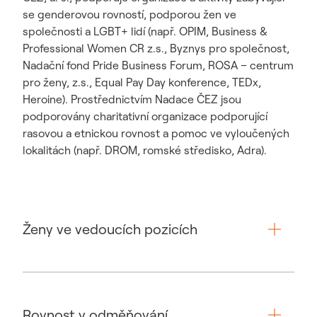
se genderovou rovností, podporou žen ve
společnosti a LGBT+ lidí (např. OPIM, Business &
Professional Women CR z.s., Byznys pro společnost,
Nadační fond Pride Business Forum, ROSA – centrum
pro ženy, z.s., Equal Pay Day konference, TEDx,
Heroine). Prostřednictvím Nadace ČEZ jsou
podporovány charitativní organizace podporující
rasovou a etnickou rovnost a pomoc ve vyloučených
lokalitách (např. DROM, romské středisko, Adra).
Ženy ve vedoucích pozicích
Skupina ČEZ se aktivně podílí na realizaci cíle
udržitelného rozvoje č. 5 (SDG 5), v němž jde
Rovnost v odměňování
o dosažení rovnosti žen a mužů a posílení postavení