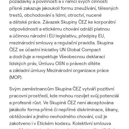
požadavky a povinnosti a v rámci svých činností
přísně zakazuje jakoukoli formu zneužívání, tělesných
trestů, obchodování s lidmi, otroctví, nucené
a dětské práce. Závazek Skupiny ČEZ ke korporátní
odpovědnosti a etickému chování odráží platnou
a účinnou národní i EU legislativu, předpisy EU,
mezinárodní smlouvy a regulační pravidla. Skupina
ČEZ se účastní iniciativy UN Global Compact
a dodržuje a respektuje Všeobecnou deklaraci
lidských práv, Úmluvu OSN o právech dítěte
a základní úmluvy Mezinárodní organizace práce
(MOP).
Svým zaměstnancům Skupina ČEZ vytváří pozitivní
pracovní prostředí, kde mohou rozvíjet svůj potenciál
a profesně růst. Ve Skupině ČEZ není akceptována
jakákoliv forma přímé či nepřímé diskriminace, šikany,
obtěžování a jiného nevhodného chování, což je
zakotveno i v Etickém kodexu. Kolektivní smlouva