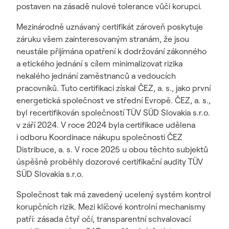
postaven na zásadě nulové tolerance vůči korupci.
Mezinárodně uznávaný certifikát zároveň poskytuje
záruku všem zainteresovaným stranám, že jsou
neustále přijímána opatření k dodržování zákonného
a etického jednání s cílem minimalizovat rizika
nekalého jednání zaměstnanců a vedoucích
pracovníků. Tuto certifikaci získal ČEZ, a. s., jako první
energetická společnost ve střední Evropě. ČEZ, a. s.,
byl recertifikován společností TÜV SÜD Slovakia s.r.o.
v září 2024. V roce 2024 byla certifikace udělena
i odboru Koordinace nákupu společnosti ČEZ
Distribuce, a. s. V roce 2025 u obou těchto subjektů
úspěšně proběhly dozorové certifikační audity TÜV
SÜD Slovakia s.r.o.
Společnost tak má zavedený ucelený systém kontrol
korupčních rizik. Mezi klíčové kontrolní mechanismy
patří: zásada čtyř očí, transparentní schvalovací