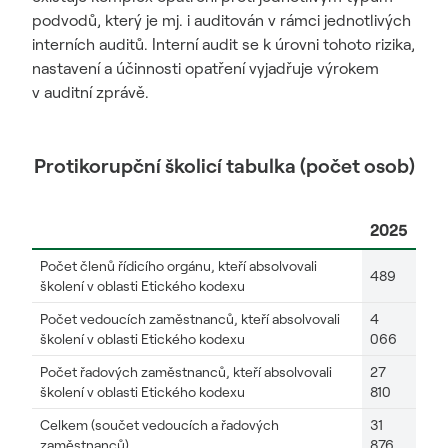
podvodů, který je mj. i auditován v rámci jednotlivých
interních auditů. Interní audit se k úrovni tohoto rizika,
nastavení a účinnosti opatření vyjadřuje výrokem
v auditní zprávě.
Protikorupční školicí tabulka (počet osob)
2025
Počet členů řídicího orgánu, kteří absolvovali
489
školení v oblasti Etického kodexu
Počet vedoucích zaměstnanců, kteří absolvovali
4
školení v oblasti Etického kodexu
066
Počet řadových zaměstnanců, kteří absolvovali
27
školení v oblasti Etického kodexu
810
Celkem (součet vedoucích a řadových
31
zaměstnanců)
876