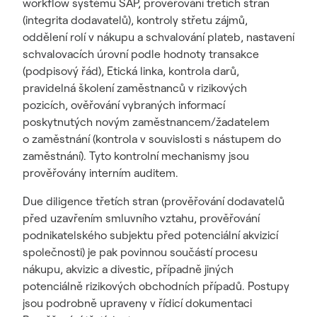
workflow systému SAP, prověřování třetích stran
(integrita dodavatelů), kontroly střetu zájmů,
oddělení rolí v nákupu a schvalování plateb, nastavení
schvalovacích úrovní podle hodnoty transakce
(podpisový řád), Etická linka, kontrola darů,
pravidelná školení zaměstnanců v rizikových
pozicích, ověřování vybraných informací
poskytnutých novým zaměstnancem/žadatelem
o zaměstnání (kontrola v souvislosti s nástupem do
zaměstnání). Tyto kontrolní mechanismy jsou
prověřovány interním auditem.
Due diligence třetích stran (prověřování dodavatelů
před uzavřením smluvního vztahu, prověřování
podnikatelského subjektu před potenciální akvizicí
společnosti) je pak povinnou součástí procesu
nákupu, akvizic a divestic, případně jiných
potenciálně rizikových obchodních případů. Postupy
jsou podrobně upraveny v řídicí dokumentaci