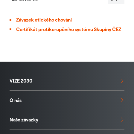
Závazek etického chování
Certifikát protikorupčního systému Skupiny ČEZ
VIZE 2030
O nás
Naše závazky