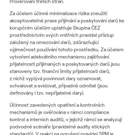
Prověřování třetích stran.
Za účelem účinné minimalizace rizika zneužití
akceptovatelné praxe přijímání a poskytování darů ke
korupčním účelům uplatňuje Skupina ČEZ
prostřednictvím svých vnitřních pravidel přístup
založený na omezování darů, zdůrazňující
výjimečnost používání tohoto prostředku. Za účelem
vytvoření adekvátního mechanismu zajišťování
přijatelnosti přijímaných a poskytovaných darů jsou
stanoveny tzv. finanční limity přijatelnosti darů,
z nichž vyplývá povinnost dary oznamovat,
schvalovat a evidovat, případně odmítat (jsou
definovány i tzv. nepřijatelné dary).
Účinnost zavedených opatření a kontrolních
mechanismů je ověřována v rámci compliance
kontrol a interních auditů, v jejichž rámci se analyzují
podvodné scénáře (pravidelné audity etických
standardů). V reakci na porušení pravidel SPM je