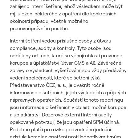
zahájeno interní šetření, jehož výsledkem může být
mj. uložení některého z opatření dle konkrétních
okolností případu, včetně možného
pracovněprávního postihu.
Interní šetření vedou příslušné osoby z útvaru
compliance, audity a kontroly. Tyto osoby jsou
odděleny od těch, které se věnují oblasti prevence
korupce a úplatkářství (útvar CMS a AI). Závěrečné
zprávy o výsledcích vyšetřování jsou vždy předávány
vedení společnosti, které se šetření týká.
Představenstvo ČEZ, a. s., je dvakrát ročně
informováno o šetřeních, jejich výsledcích a přijatých
nápravných opatřeních. Součástí tohoto reportingu
jsou i informace o šetřeních v oblasti možné korupce
a úplatkářství. Dozorové externí i interní audity
opakovaně potvrzují, že jsou opatření SPM účinná.
Podobné platí i pro riziko podvodného jednání:
existuje komplex opatření proti jednotlivým typům