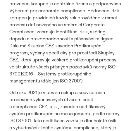
prevence korupce je centrálně řízena a podporována
Výborem pro corporate compliance. Hodnocení rizik
korupce je pravidelně každý rok prováděno v rámci
procesu definovaného ve směrnici Corporate
Compliance, zahrnuje identifikaci rizik, skóring
dopadu a pravděpodobnosti a plánování mitigace.
Dále má Skupina ČEZ zaveden Protikorupční
program, vydaný specificky pro prostředí Skupiny
ČEZ, který upravuje veškeré protikorupční procesy
ve struktuře všech přísných požadavků normy ISO
37001:2016 – Systémy protikorupčního
managementu (dále jen ISO 37001).
Od roku 2021 je v útvaru nákup a souvisejících
procesech vykonávaných útvarem audit
a compliance ČEZ, a. s., zaveden certifikovaný
systém protikorupčního managementu podle normy
ISO 37001. Tato certifikace završuje dlouholeté úsilí
o vybudování silného systému compliance, který je