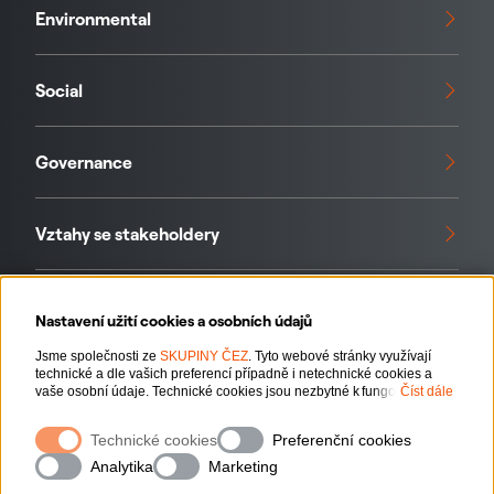
Environmental
Social
Governance
Vztahy se stakeholdery
Standardy a iniciativy
Nastavení užití cookies a osobních údajů
Jsme společnosti ze
SKUPINY ČEZ
. Tyto webové stránky využívají
technické a dle vašich preferencí případně i netechnické cookies a
Naše data
vaše osobní údaje. Technické cookies jsou nezbytné k fungování
Číst dále
webové stránky. Netechnické cookies slouží zejména k přizpůsobení
webové stránky vašim preferencím, k personalizaci reklam a analytice.
Technické cookies
Preferenční cookies
Pro sběr a zpracování netechnických cookies a vašich osobních údajů
nám můžete udělit souhlas. Bližší informace o vašich právech,
Analytika
Marketing
zpracování osobních údajů, včetně možnosti odvolání udělených