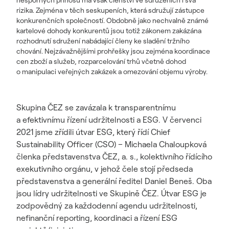
nesporných přínosů má však členství ve sdruženích i svá
rizika. Zejména v těch seskupeních, která sdružují zástupce
konkurenčních společností. Obdobně jako nechvalně známé
kartelové dohody konkurentů jsou totiž zákonem zakázána
rozhodnutí sdružení nabádající členy ke sladění tržního
chování. Nejzávažnějšími prohřešky jsou zejména koordinace
cen zboží a služeb, rozparcelování trhů včetně dohod
o manipulaci veřejných zakázek a omezování objemu výroby.
Skupina ČEZ se zavázala k transparentnímu
a efektivnímu řízení udržitelnosti a ESG. V červenci
2021 jsme zřídili útvar ESG, který řídí Chief
Sustainability Officer (CSO) – Michaela Chaloupková
členka představenstva ČEZ, a. s., kolektivního řídícího
exekutivního orgánu, v jehož čele stojí předseda
představenstva a generální ředitel Daniel Beneš. Oba
jsou lídry udržitelnosti ve Skupině ČEZ. Útvar ESG je
zodpovědný za každodenní agendu udržitelnosti,
nefinanční reporting, koordinaci a řízení ESG