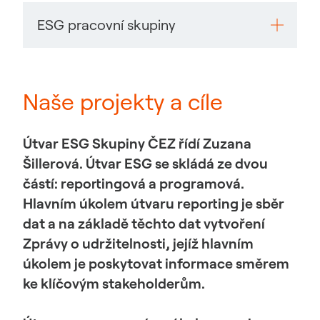
informační, navrhovací a doporučovací funkci.
ESG projekty jsou projekty vedené týmy
ESG pracovní skupiny
řízenými v rámci 1 divize, jejichž cílem je
realizace cílů ESG schválených SŘV v rámci
celé Skupiny ČEZ. Projekty ESG vedou
ESG pracovní skupiny jsou řídicí týmy napříč
manažeři jmenovaní sponzory iniciativ.
divizemi, které realizují cíle ESG schválené SŘV
Naše projekty a cíle
v rámci celé Skupiny ČEZ. V čele ESG
pracovních skupin stojí vedoucí jmenovaní
předsedou ŘV.
Útvar ESG Skupiny ČEZ řídí Zuzana
Šillerová. Útvar ESG se skládá ze dvou
částí: reportingová a programová.
Hlavním úkolem útvaru reporting je sběr
dat a na základě těchto dat vytvoření
Zprávy o udržitelnosti, jejíž hlavním
úkolem je poskytovat informace směrem
ke klíčovým stakeholderům.