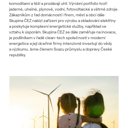
komoditami a těží a prodávají uhlí. Výrobní portfolio tvoří
jaderné, uhelné, plynové, vodní, fotovoltaické a větrné zdroje.
Zákazníkům z řad domácností i firem, měst a obcí dále
Skupina ČEZ nabízí zařízení pro výrobu a skladování elektřiny
a poskytuje komplexní energetické služby, například ve
vztahu k úsporám. Skupina ČEZ se dále zaměřuje na inovace,
je podílníkem v řadě clean-tech společností v moderní
energetice a její dceřiné firmy intenzivně investují do vědy
a výzkumu. Jsme členem Svazu průmyslu a dopravy České
republiky.