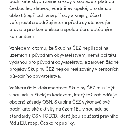
podnikatelských záměrů vždy v souladu s platnou
českou legislativou, včetně evropské, pro danou
oblast (např. ochrana přírody a krajiny, účast
veřejnosti) a dodržují interní předpisy stanovující
pravidla pro komunikaci a spolupráci s dotčenými
komunitami
Vzhledem k tomu, že Skupina ČEZ nepůsobí na
územích s původním obyvatelstvem, nemá politiku
vydanou pro původní obyvatelstvo, a zároveň žádné
projekty Skupiny ČEZ nejsou realizovány v teritoriích
původního obyvatelstva.
Veškerá řídicí dokumentace Skupiny ČEZ musí být
v souladu s Etickým kodexem, který též zohledňuje
obecné zásady OSN. Skupina ČEZ vykonává své
podnikatelské aktivity na území EU v souladu se
standardy OSN i OECD, které jsou součástí právního
řádu EU, resp. České republiky.