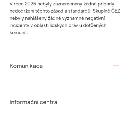
V roce 2025 nebyly zaznamenány žádné případy
nedodržení těchto zásad a standardů. Skupině ČEZ
nebyly nahlášeny žádné významné negativní
incidenty v oblasti lidských práv u dotčených
komunit.
Komunikace
Skupina ČEZ prosazuje transparentní a otevřenou
komunikaci o všech svých aktivitách a činnostech
Informační centra
napříč ESG tématy, stavu distribuční sítě a investicích
s dopadem na místní komunity. Na základě Politiky
vztahů s komunitami se stanoví pravidla
odpovědnosti za zapojení zúčastněných stran –
Důležitým komunikačním kanálem, který přispívá
v průběhu roku jsou organizována setkání zástupců
k pozitivnímu vnímání značky ČEZ českou veřejností,