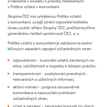
a následně v souladu s pravidly nastavenými
v Politice vztahů s komunitami.
Skupina ČEZ má vyhlášenou Politiku vztahů
s komunitami, za jejíž plnění odpovídá ředitelka
útvaru public affairs Skupiny ČEZ, podřízená přímo
generálnímu řediteli společnosti ČEZ, a. s.
Politika vztahů s komunitami je založena na sedmi
klíčových zásadách zapojení zúčastněných stran:
odpovědnost – budování vztahů založených na
etice, udržitelnosti a respektu k lidským právům,
transparentnost – poskytování pravdivých,
relevantních a užitečných informací,
aktivní vnímání – podpora obousměrné
komunikace a naslouchání potřebám
zúčastněných stran,
účast a zapojení – zapojování komunit do všech