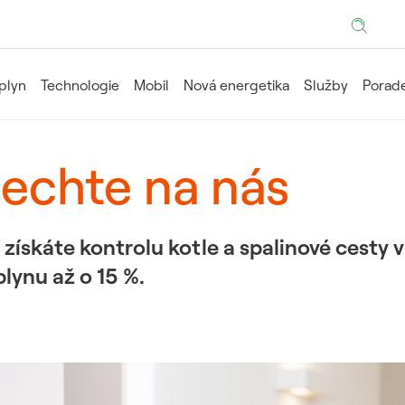
Hledaný výraz
 plyn
Technologie
Mobil
Nová energetika
Služby
Porade
nechte na nás
získáte kontrolu kotle a spalinové cesty v
lynu až o 15 %.