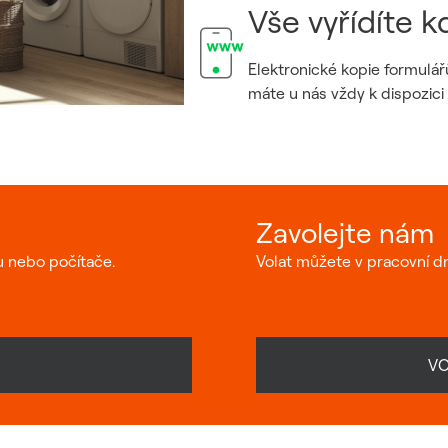
Vše vyřídíte k
Elektronické kopie formulář
máte u nás vždy k dispozici
Zavolejte nám
u nebo počítače.
Volat můžete v pracovní dn
VO