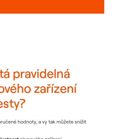
itá pravidelná
ového zařízení
esty?
učené hodnoty, a vy tak můžete snížit