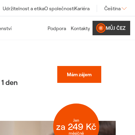
Udržitelnost a etika
O společnosti
Kariéra
Čeština
MŮJ ČEZ
nství
Podpora
Kontakty
Mám zájem
 1 den
Jen
za 249 Kč
měsíčně