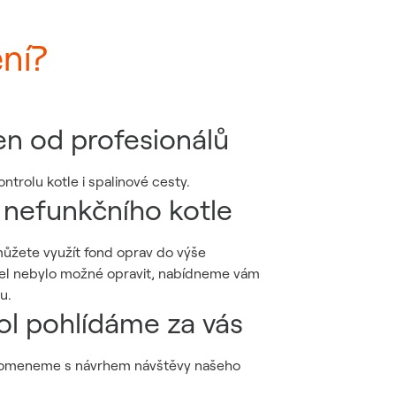
ní?
en od profesionálů
trolu kotle i spalinové cesty.
 nefunkčního kotle
můžete využít fond oprav do výše
tel nebylo možné opravit, nabídneme vám
u.
ol pohlídáme za vás
pomeneme s návrhem návštěvy našeho