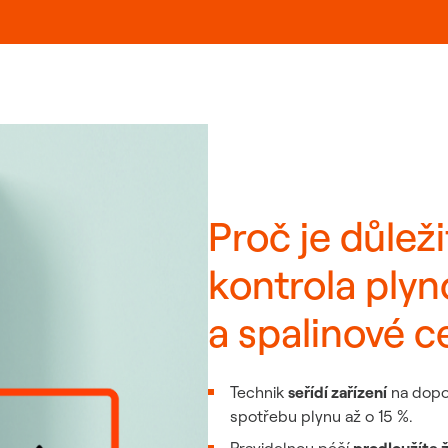
Proč je důlež
kontrola plyn
a spalinové c
Technik
seřídí zařízení
na dopor
spotřebu plynu až o 15 %.