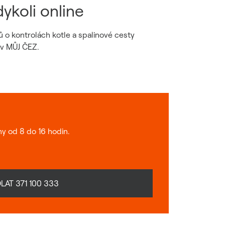
dykoli online
ů o kontrolách kotle a spalinové cesty
 v MŮJ ČEZ.
y od 8 do 16 hodin.
LAT 371 100 333