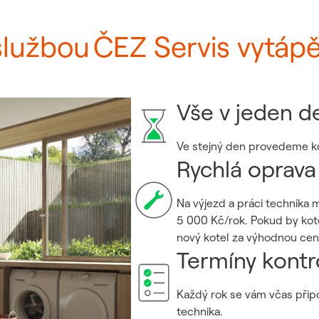
službou ČEZ Servis vytápě
Vše v jeden d
Ve stejný den provedeme kon
Rychlá oprava
Na výjezd a práci technika 
5 000 Kč/rok. Pokud by ko
nový kotel za výhodnou cen
Termíny kontr
Každý rok se vám včas při
technika.