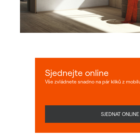
Sjednejte online
Vše zvládnete snadno na pár kliků z mobil
SJEDNAT ONLINE