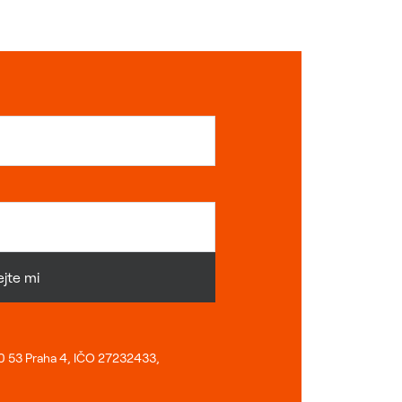
jte mi
40 53 Praha 4, IČO 27232433,