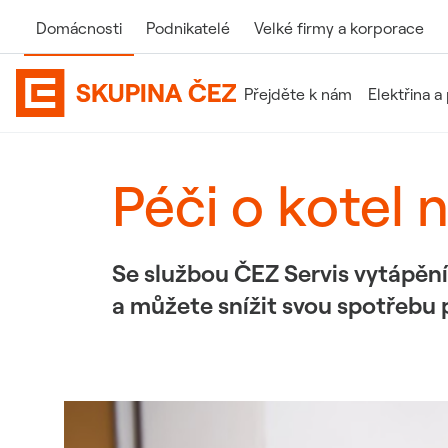
Domácnosti
Podnikatelé
Velké firmy
a korporace
Přejděte k nám
Elektřina a
Domovská stránka Skupiny ČEZ
Péči o kotel 
Se službou ČEZ Servis vytápění 
a můžete snížit svou spotřebu p