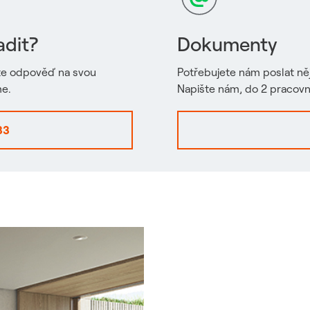
adit?
Dokumenty
ste odpověď na svou
Potřebujete nám poslat ně
me.
Napište nám, do 2 pracov
33