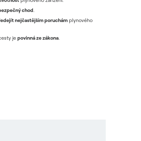
životnost
plynového zařízení.
 bezpečný chod
.
ředejít nejčastějším poruchám
plynového
cesty je
povinná ze zákona
.