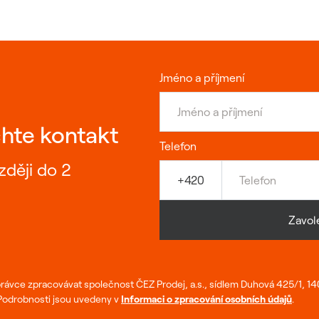
Jméno a příjmení
hte kontakt
Telefon
ději do 2
+420
Zavole
rávce zpracovávat společnost ČEZ Prodej, a.s., sídlem Duhová 425/1, 1
 Podrobnosti jsou uvedeny v
Informaci o zpracování osobních údajů
.