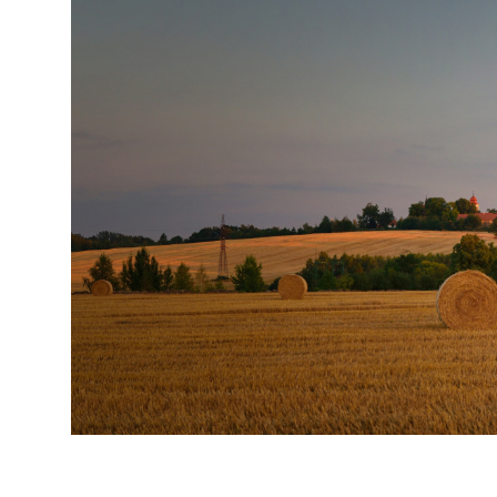
Udržitelný dodavatelský
řetězec / ESG dotazník