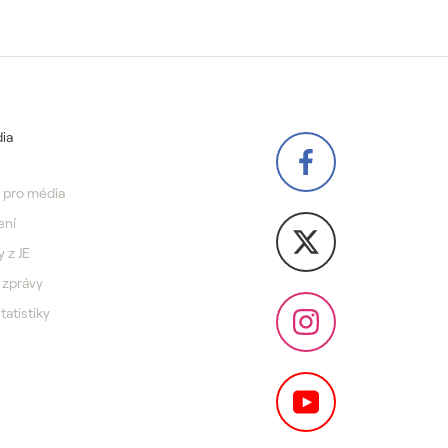
ia
 pro média
ení
y z JE
 zprávy
statistiky