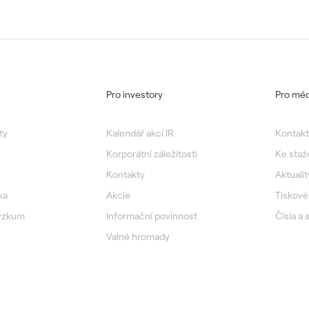
Pro investory
Pro méd
ty
Kalendář akcí IR
Kontakt
Korporátní záležitosti
Ke staž
Kontakty
Aktualit
ka
Akcie
Tiskové
výzkum
Informační povinnost
Čísla a 
Valné hromady