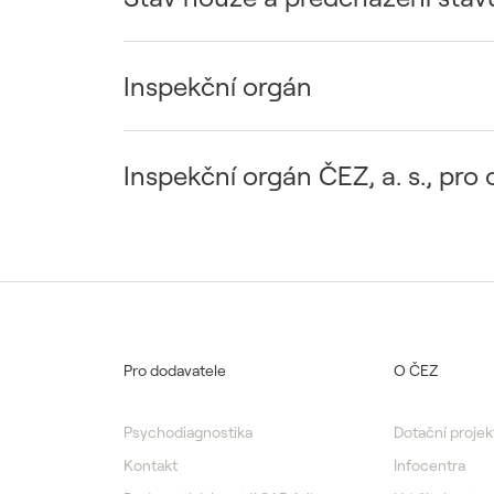
Inspekční orgán
Inspekční orgán ČEZ, a. s., pro 
Pro dodavatele
O ČEZ
Psychodiagnostika
Dotační projek
Kontakt
Infocentra