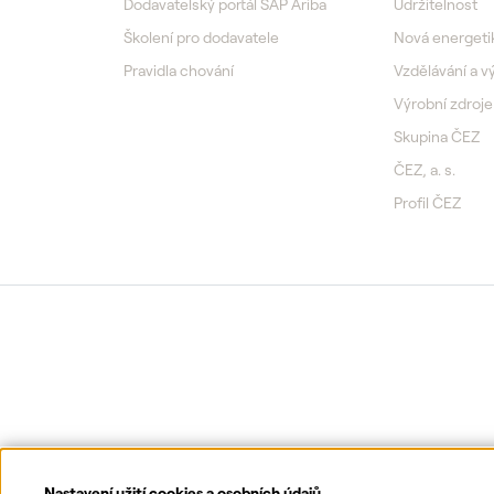
Dodavatelský portál SAP Ariba
Udržitelnost
Školení pro dodavatele
Nová energeti
Pravidla chování
Vzdělávání a 
Výrobní zdroje
Skupina ČEZ
ČEZ, a. s.
Profil ČEZ
Nastavení užití cookies a osobních údajů