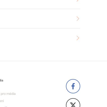
ia
 pro média
ení