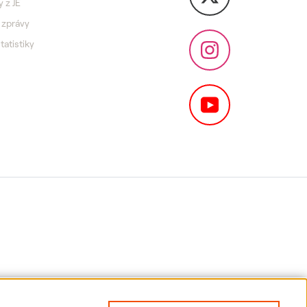
y z JE
 zprávy
statistiky