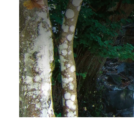
Udržitelný dodavatelský
řetězec / ESG dotazník