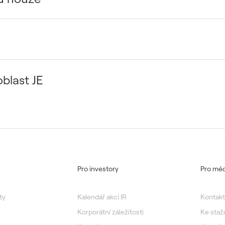
oblast JE
Pro investory
Pro méd
ty
Kalendář akcí IR
Kontakt
Korporátní záležitosti
Ke staž