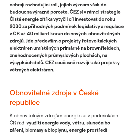
nehrají rozhodující roli, jejich význam však do
budoucna výrazně poroste. ČEZ si v rámci strategie
Čistá energie zítřka vytyčil cíl investovat do roku
2030
za příhodných podmínek legislativy a regulace
v ČR až 40 miliard korun do nových obnovitelných
zdrojů.
Jde především o projekty fotovoltaických
elektráren umístěných primárně na brownfieldech,
znehodnocených průmyslových plochách, na
výsypkách dolů. ČEZ současně rozvíjí také projekty
větrných elektráren.
Obnovitelné zdroje v České
republice
K obnovitelným zdrojům energie se v podmínkách
ČR řadí
využití energie vody, větru, slunečního
záření, biomasy a bioplynu, energie prostředí