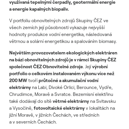
využívaná tepelnými čerpadly, geotermální energie
a energie kapalných biopaliv.
V portfoliu obnovitelných zdrojů Skupiny ČEZ ve
všech zemích její působnosti vykazuje nejvyšší
hodnoty produkce vodní energetika, následovaná
větrnou a solární energetikou a spalováním biomasy.
Největším provozovatelem ekologických elektráren
na bázi obnovitelných zdrojů je v rámci Skupiny ČEZ
společnost ČEZ Obnovitelné zdroje
. Její
výrobní
portfolio o celkovém instalovaném výkonu více než
200 MW
tvoří
průtočné a akumulační vodní
elektrárny
na Labi, Divoké Orlici, Berounce, Vydře,
Chrudimce, Moravě a Svratce. Bezemisní elektřinu
také dodávají do sítě
větrné elektrárny
na Svitavsku
a Vysočině,
fotovoltaické elektrárny
v lokalitách na
jižní Moravě, v jižních Čechách, ve středních
a v severních Čechách.