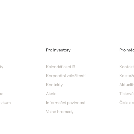
Pro investory
Pro méd
ty
Kalendář akcí IR
Kontakt
Korporátní záležitosti
Ke staž
Kontakty
Aktualit
ka
Akcie
Tiskové
výzkum
Informační povinnost
Čísla a 
Valné hromady