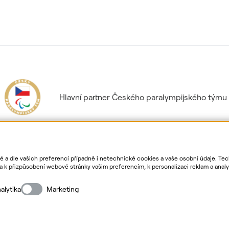
Hlavní partner Českého paralympijského týmu
ké a dle vašich preferencí případně i netechnické cookies a vaše osobní údaje. Te
k přizpůsobení webové stránky vašim preferencím, k personalizaci reklam a analyt
. Bližší informace o vašich právech, zpracování osobních údajů, včetně možnosti
ormace o webu
Nastavení cookies
Mapa stránek
Přihlás
alytika
Marketing
Copyright
2026
ČEZ, a. s. –
Všechna práva vyhrazena