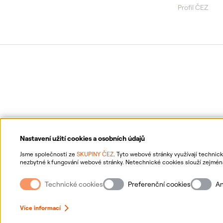
Profil ČEZ
Nastavení užití cookies a osobních údajů
Jsme společnosti ze
SKUPINY ČEZ
. Tyto webové stránky využívají technic
nezbytné k fungování webové stránky. Netechnické cookies slouží zejména 
netechnických cookies a vašich osobních údajů nám můžete udělit souhlas
Ochrana osobních údajů
Inf
souhlasů, naleznete
„zde“
.
Technické cookies
Preferenční cookies
An
Více informací