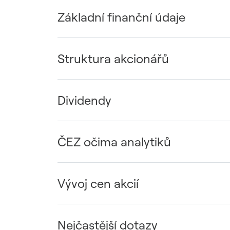
Udržitelný dodavatelský
Základní finanční údaje
řetězec / ESG dotazník
Struktura akcionářů
Dividendy
ČEZ očima analytiků
Vývoj cen akcií
Nejčastější dotazy