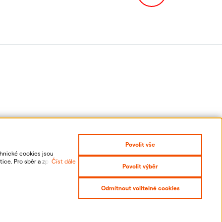
Povolit vše
chnické cookies jsou
ice. Pro sběr a zpracování
Číst dále
Povolit výběr
 odvolání udělených
it se
Prohlášení o přístupnosti
Odmítnout volitelné cookies