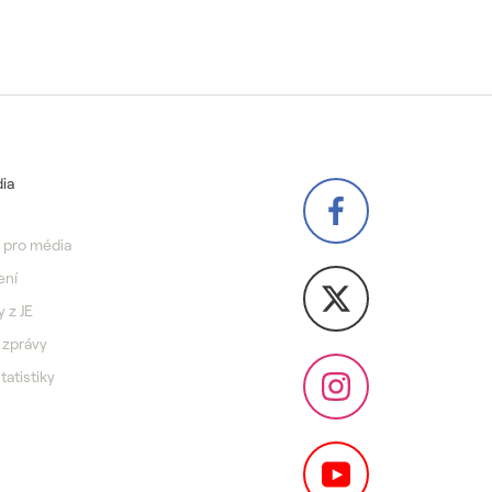
ia
 pro média
ení
y z JE
 zprávy
statistiky