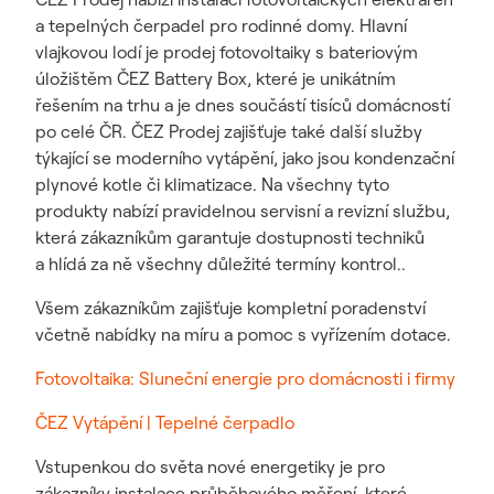
a tepelných čerpadel pro rodinné domy. Hlavní
vlajkovou lodí je prodej fotovoltaiky s bateriovým
úložištěm ČEZ Battery Box, které je unikátním
řešením na trhu a je dnes součástí tisíců domácností
po celé ČR. ČEZ Prodej zajišťuje také další služby
týkající se moderního vytápění, jako jsou kondenzační
plynové kotle či klimatizace. Na všechny tyto
produkty nabízí pravidelnou servisní a revizní službu,
která zákazníkům garantuje dostupnosti techniků
a hlídá za ně všechny důležité termíny kontrol..
Všem zákazníkům zajišťuje kompletní poradenství
včetně nabídky na míru a pomoc s vyřízením dotace.
Fotovoltaika: Sluneční energie pro domácnosti i firmy
ČEZ Vytápění | Tepelné čerpadlo
Vstupenkou do světa nové energetiky je pro
zákazníky instalace průběhového měření, které