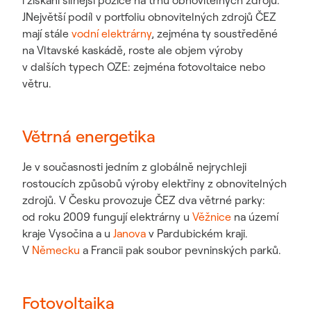
i získání silnější pozice na trhu obnovitelných zdrojů.
JNejvětší podíl v portfoliu obnovitelných zdrojů ČEZ
mají stále
vodní elektrárny
, zejména ty soustředěné
na Vltavské kaskádě, roste ale objem výroby
v dalších typech OZE: zejména fotovoltaice nebo
větru.
Větrná energetika
Je v současnosti jedním z globálně nejrychleji
rostoucích způsobů výroby elektřiny z obnovitelných
zdrojů. V Česku provozuje ČEZ dva větrné parky:
od roku 2009 fungují elektrárny u
Věžnice
na území
kraje Vysočina a u
Janova
v Pardubickém kraji.
V
Německu
a Francii pak soubor pevninských parků.
Fotovoltaika