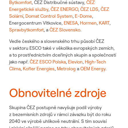
Bytkomfort
, ČEZ Distribučné sústavy,
ČEZ
Energetické služby
,
ČEZ ENERGO
,
ČEZ LDS
,
ČEZ
Solární
,
Domat Control System
,
E-Dome
,
Energocentrum Vítkovice,
ENESA
,
Hormen
,
KART
,
Spravbytkomfort
, a
ČEZ Slovensko
.
Vedle českého a slovenského trhu působí ČEZ
v sektoru ESCO také v věkolika evropských zemích,
a to prostřednictvím dceřiných skupin a společností
jako např.
ČEZ ESCO Polska
,
Elevion
,
High-Tech
Clima
,
Kofler Energies
,
Metrolog
a
OEM Energy
.
Obnovitelné zdroje
Skupina ČEZ postupně navyšuje podíl výroby
z bezemisních zdrojů v rámci závazku být do roku
2040 ve výrobě uhlíkově neutrální. S tím souvisí