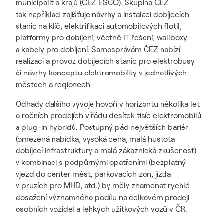
municipalit a krajů (ČEZ ESCO). Skupina ČEZ
tak například zajišťuje návrhy a instalaci dobíjecích
stanic na klíč, elektrifikaci automobilových flotil,
platformy pro dobíjení, včetně IT řešení, wallboxy
a kabely pro dobíjení. Samosprávám ČEZ nabízí
realizaci a provoz dobíjecích stanic pro elektrobusy
či návrhy konceptu elektromobility v jednotlivých
městech a regionech.
Odhady dalšího vývoje hovoří v horizontu několika let
o ročních prodejích v řádu desítek tisíc elektromobilů
a plug-in hybridů. Postupný pád největších bariér
(omezená nabídka, vysoká cena, malá hustota
dobíjecí infrastruktury a malá zákaznická zkušenost)
v kombinaci s podpůrnými opatřeními (bezplatný
vjezd do center měst, parkovacích zón, jízda
v pruzích pro MHD, atd.) by měly znamenat rychlé
dosažení významného podílu na celkovém prodeji
osobních vozidel a lehkých užitkových vozů v ČR.