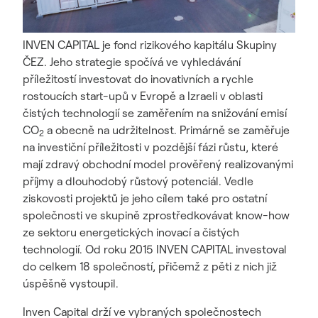
INVEN CAPITAL je fond rizikového kapitálu Skupiny
ČEZ. Jeho strategie spočívá ve vyhledávání
příležitostí investovat do inovativních a rychle
rostoucích start-upů v Evropě a Izraeli v oblasti
čistých technologií se zaměřením na snižování emisí
CO
a obecně na udržitelnost. Primárně se zaměřuje
2
na investiční příležitosti v pozdější fázi růstu, které
mají zdravý obchodní model prověřený realizovanými
příjmy a dlouhodobý růstový potenciál. Vedle
ziskovosti projektů je jeho cílem také pro ostatní
společnosti ve skupině zprostředkovávat know-how
ze sektoru energetických inovací a čistých
technologií. Od roku 2015 INVEN CAPITAL investoval
do celkem 18 společností, přičemž z pěti z nich již
úspěšně vystoupil.
Inven Capital drží ve vybraných společnostech