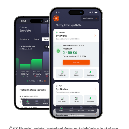
ČEZ Prodej nabízí instalaci fotovoltaických elektráren