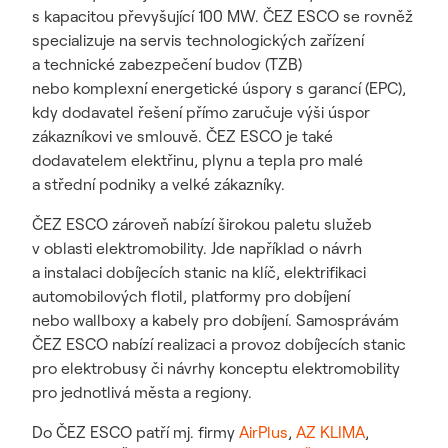
s kapacitou převyšující 100 MW. ČEZ ESCO se rovněž
specializuje na servis technologických zařízení
a technické zabezpečení budov (TZB)
nebo komplexní energetické úspory s garancí (EPC),
kdy dodavatel řešení přímo zaručuje výši úspor
zákazníkovi ve smlouvě. ČEZ ESCO je také
dodavatelem elektřinu, plynu a tepla pro malé
a střední podniky a velké zákazníky.
ČEZ ESCO zároveň nabízí širokou paletu služeb
v oblasti elektromobility. Jde například o návrh
a instalaci dobíjecích stanic na klíč, elektrifikaci
automobilových flotil, platformy pro dobíjení
nebo wallboxy a kabely pro dobíjení. Samosprávám
ČEZ ESCO nabízí realizaci a provoz dobíjecích stanic
pro elektrobusy či návrhy konceptu elektromobility
pro jednotlivá města a regiony.
Do ČEZ ESCO patří mj. firmy
AirPlus
,
AZ KLIMA
,