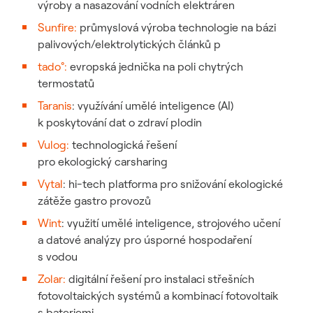
výroby a nasazování vodních elektráren
Sunfire:
průmyslová výroba technologie na bázi
palivových/elektrolytických článků p
tado°:
evropská jednička na poli chytrých
termostatů
Taranis
: využívání umělé inteligence (AI)
k poskytování dat o zdraví plodin
Vulog:
technologická řešení
pro ekologický carsharing
Vytal
: hi-tech platforma pro snižování ekologické
zátěže gastro provozů
Wint
: v
yužití umělé inteligence, strojového učení
a datové analýzy pro úsporné hospodaření
s vodou
Zolar:
digitální řešení pro instalaci střešních
fotovoltaických systémů a kombinací fotovoltaik
s bateriemi.