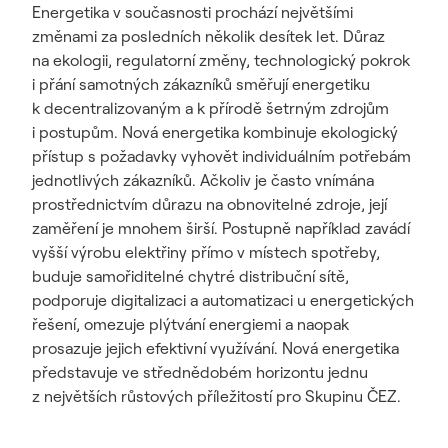
Energetika v současnosti prochází největšími
změnami za posledních několik desítek let. Důraz
na ekologii, regulatorní změny, technologický pokrok
i přání samotných zákazníků směřují energetiku
k decentralizovaným a k přírodě šetrným zdrojům
i postupům. Nová energetika kombinuje ekologický
přístup s požadavky vyhovět individuálním potřebám
jednotlivých zákazníků. Ačkoliv je často vnímána
prostřednictvím důrazu na obnovitelné zdroje, její
zaměření je mnohem širší. Postupně například zavádí
vyšší výrobu elektřiny přímo v místech spotřeby,
buduje samořiditelné chytré distribuční sítě,
podporuje digitalizaci a automatizaci u energetických
řešení, omezuje plýtvání energiemi a naopak
prosazuje jejich efektivní využívání. Nová energetika
představuje ve střednědobém horizontu jednu
z největších růstových příležitostí pro Skupinu ČEZ.