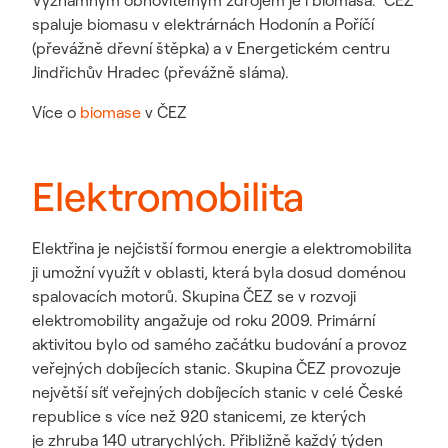
Významným obnovitelným zdrojem je i biomasa. ČEZ
spaluje biomasu v elektrárnách Hodonín a Poříčí
(převážně dřevní štěpka) a v Energetickém centru
Jindřichův Hradec (převážně sláma).
Více o
biomase
v ČEZ
Elektromobilita
Elektřina je nejčistší formou energie a elektromobilita
ji umožní využít v oblasti, která byla dosud doménou
spalovacích motorů. Skupina ČEZ se v rozvoji
elektromobility angažuje od roku 2009. Primární
aktivitou bylo od samého začátku budování a provoz
veřejných dobíjecích stanic. Skupina ČEZ provozuje
největší síť veřejných dobíjecích stanic v celé České
republice s více než 920 stanicemi, ze kterých
je zhruba 140 utrarychlých. Přibližně každý týden