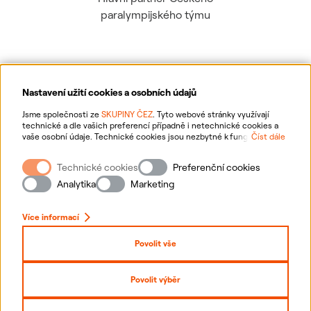
paralympijského týmu
Nastavení užití cookies a osobních údajů
Ochrana osobních údajů
Jsme společnosti ze
SKUPINY ČEZ
. Tyto webové stránky využívají
technické a dle vašich preferencí případně i netechnické cookies a
vaše osobní údaje. Technické cookies jsou nezbytné k fungování
Číst dále
Informace o webu
webové stránky. Netechnické cookies slouží zejména k přizpůsobení
webové stránky vašim preferencím, k personalizaci reklam a analytice.
Technické cookies
Preferenční cookies
Pro sběr a zpracování netechnických cookies a vašich osobních údajů
Nastavení cookies
nám můžete udělit souhlas. Bližší informace o vašich právech,
Analytika
Marketing
zpracování osobních údajů, včetně možnosti odvolání udělených
souhlasů, naleznete
„zde“
.
Mapa stránek
Více informací
Přihlásit se
Povolit vše
Prohlášení o přístupnosti
Povolit výběr
Copyright
2026
ČEZ, a. s. –
Všechna práva vyhrazena