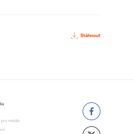
Stáhnout
ia
 pro média
ení