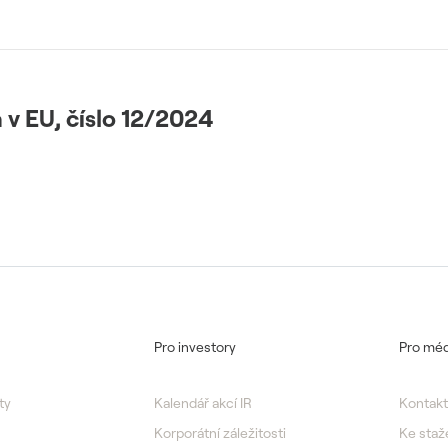
 v EU, číslo 12/2024
Pro investory
Pro méd
ty
Kalendář akcí IR
Kontakt
Korporátní záležitosti
Ke staž