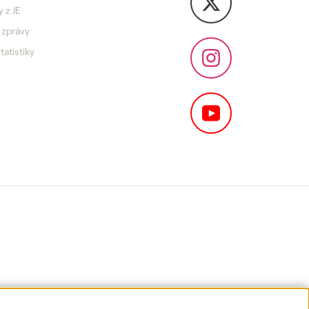
y z JE
 zprávy
statistiky