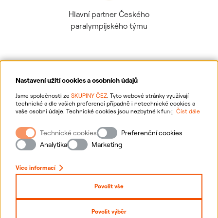
Hlavní partner Českého
paralympijského týmu
Nastavení užití cookies a osobních údajů
Ochrana osobních údajů
Jsme společnosti ze
SKUPINY ČEZ
. Tyto webové stránky využívají
technické a dle vašich preferencí případně i netechnické cookies a
vaše osobní údaje. Technické cookies jsou nezbytné k fungování
Číst dále
Informace o webu
webové stránky. Netechnické cookies slouží zejména k přizpůsobení
webové stránky vašim preferencím, k personalizaci reklam a analytice.
Technické cookies
Preferenční cookies
Pro sběr a zpracování netechnických cookies a vašich osobních údajů
Nastavení cookies
nám můžete udělit souhlas. Bližší informace o vašich právech,
Analytika
Marketing
zpracování osobních údajů, včetně možnosti odvolání udělených
souhlasů, naleznete
„zde“
.
Mapa stránek
Více informací
Přihlásit se
Povolit vše
Prohlášení o přístupnosti
Povolit výběr