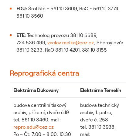
EDU:
Šrotiště - 561 10 3609, RaO - 561 10 3774,
561 10 3560
ETE:
Technolog provozu 381 10 5589,
724 536 499,
vaclav.melka@cez.cz
, Sběrný dvůr
381 10 3233, RaO 381 10 4201, 381 10 3155
Reprografická centra
Elektrárna Dukovany
Elektrárna Temelín
budova centrální tiskový
budova technický
archiv, přízemí, dveře č.19
archiv, 1. patro,
tel. 561 10 3460, mail:
dveře č. 258
repro.edu@cez.cz
tel. 381 10 3938,
Po – Čt: 7:00 – 8:00, 10:30
mail: