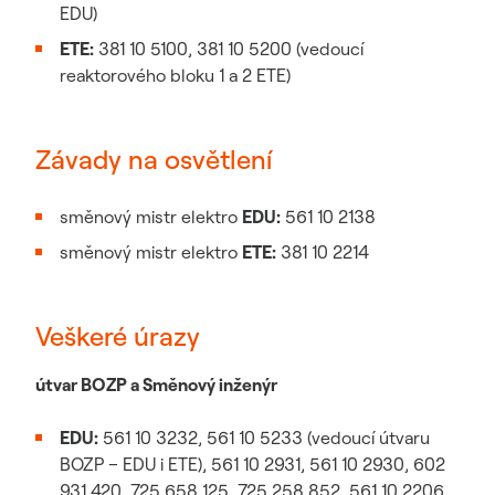
EDU)
ETE:
381 10 5100, 381 10 5200 (vedoucí
reaktorového bloku 1 a 2 ETE)
Závady na osvětlení
směnový mistr elektro
EDU:
561 10 2138
směnový mistr elektro
ETE:
381 10 2214
Veškeré úrazy
útvar BOZP a Směnový inženýr
EDU:
561 10 3232, 561 10 5233 (vedoucí útvaru
BOZP – EDU i ETE), 561 10 2931, 561 10 2930, 602
931 420, 725 658 125, 725 258 852, 561 10 2206,