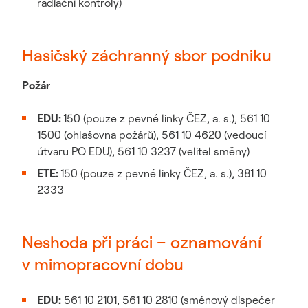
radiační kontroly)
Hasičský záchranný sbor podniku
Požár
EDU:
150 (pouze z pevné linky ČEZ, a. s.), 561 10
1500 (ohlašovna požárů), 561 10 4620 (vedoucí
útvaru PO EDU), 561 10 3237 (velitel směny)
ETE:
150 (pouze z pevné linky ČEZ, a. s.), 381 10
2333
Neshoda při práci – oznamování
v mimopracovní dobu
EDU:
561 10 2101, 561 10 2810 (směnový dispečer