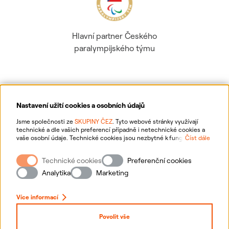
Hlavní partner Českého
paralympijského týmu
Nastavení užití cookies a osobních údajů
Ochrana osobních údajů
Jsme společnosti ze
SKUPINY ČEZ
. Tyto webové stránky využívají
technické a dle vašich preferencí případně i netechnické cookies a
vaše osobní údaje. Technické cookies jsou nezbytné k fungování
Číst dále
Informace o webu
webové stránky. Netechnické cookies slouží zejména k přizpůsobení
webové stránky vašim preferencím, k personalizaci reklam a analytice.
Technické cookies
Preferenční cookies
Pro sběr a zpracování netechnických cookies a vašich osobních údajů
Nastavení cookies
nám můžete udělit souhlas. Bližší informace o vašich právech,
Analytika
Marketing
zpracování osobních údajů, včetně možnosti odvolání udělených
souhlasů, naleznete
„zde“
.
Mapa stránek
Více informací
Přihlásit se
Povolit vše