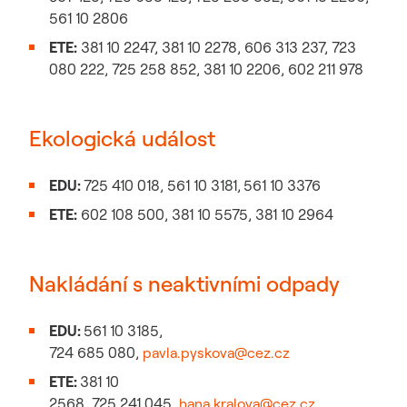
561 10 2806
ETE:
381 10 2247, 381 10 2278, 606 313 237, 723
080 222, 725 258 852, 381 10 2206, 602 211 978
Ekologická událost
EDU:
725 410 018, 561 10 3181,
561 10 3376
ETE:
602 108 500, 381 10 5575, 381 10 2964
Nakládání s neaktivními odpady
EDU
:
561 10 3185,
724 685 080,
pavla.pyskova@cez.cz
ETE:
381 10
2568, 725 241 045,
hana.kralova@cez.cz