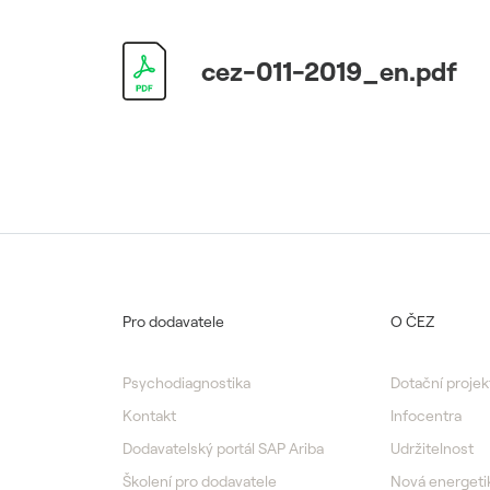
cez-011-2019_en.pdf
Pro dodavatele
O ČEZ
Psychodiagnostika
Dotační projek
Kontakt
Infocentra
Dodavatelský portál SAP Ariba
Udržitelnost
Školení pro dodavatele
Nová energeti