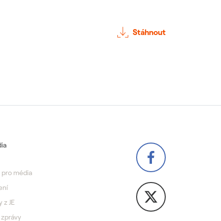
Stáhnout
ia
 pro média
ení
y z JE
 zprávy