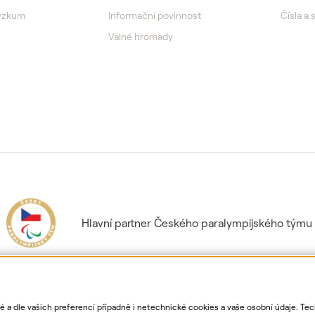
výzkum
Informační povinnost
Čísla a 
Valné hromady
Hlavní partner Českého paralympijského týmu
ké a dle vašich preferencí případně i netechnické cookies a vaše osobní údaje. Te