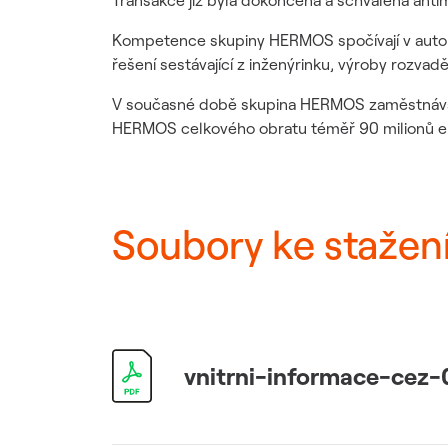
Transakce již byla dokončena a schválena anti
Udržitelný dodavatelský
řetězec / ESG dotazník
Kompetence skupiny HERMOS spočívají v automa
řešení sestávající z inženýrinku, výroby rozva
V současné době skupina HERMOS zaměstnává př
HERMOS celkového obratu téměř 90 milionů e
Soubory ke stažen
vnitrni-informace-cez-