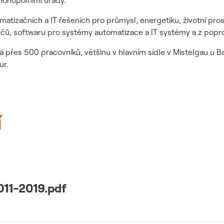
monopolními úřady.
tizačních a IT řešeních pro průmysl, energetiku, životní pro
děčů, softwaru pro systémy automatizace a IT systémy a z popro
es 500 pracovníků, většinu v hlavním sídle v Mistelgau u B
ur.
í
011-2019.pdf