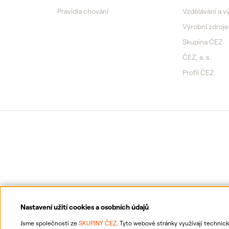
Pravidla chování
Vzdělávání a 
Výrobní zdroje
Skupina ČEZ
ČEZ, a. s.
Profil ČEZ
Nastavení užití cookies a osobních údajů
Jsme společnosti ze
SKUPINY ČEZ
. Tyto webové stránky využívají technic