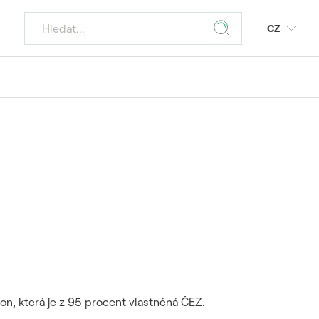
CZ
jaderných
Z
odmínky
ý portál SAP
tika
povinnost
 média
znamných akcí
 požadavky
ele JE
 dodavatele a
ostika
, která je z 95 procent vlastněná ČEZ.