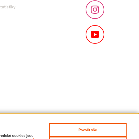
statistiky
Povolit vše
chnické cookies jsou