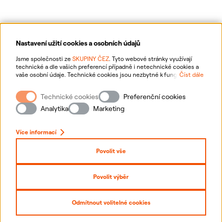
Nastavení užití cookies a osobních údajů
Ochrana osobních údajů
Jsme společnosti ze
SKUPINY ČEZ
. Tyto webové stránky využívají
technické a dle vašich preferencí případně i netechnické cookies a
vaše osobní údaje. Technické cookies jsou nezbytné k fungování
Číst dále
Informace o webu
webové stránky. Netechnické cookies slouží zejména k přizpůsobení
webové stránky vašim preferencím, k personalizaci reklam a analytice.
Technické cookies
Preferenční cookies
Pro sběr a zpracování netechnických cookies a vašich osobních údajů
Nastavení cookies
nám můžete udělit souhlas. Bližší informace o vašich právech,
Analytika
Marketing
zpracování osobních údajů, včetně možnosti odvolání udělených
souhlasů, naleznete
„zde“
.
Mapa stránek
Více informací
Přihlásit se
Povolit vše
Prohlášení o přístupnosti
Povolit výběr
Copyright
2026
ČEZ, a. s. –
Všechna práva vyhrazena
Odmítnout volitelné cookies