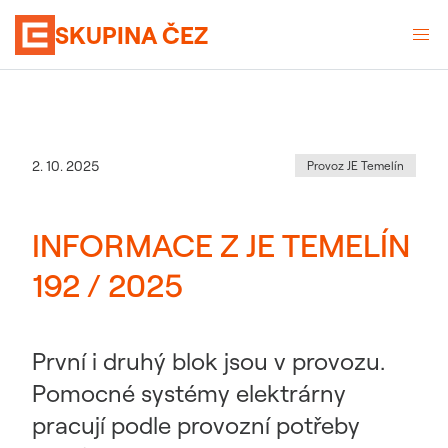
SKUPINA ČEZ
Kategorie
:
Datum zveřejnění
2. 10. 2025
Provoz JE Temelín
INFORMACE Z JE TEMELÍN
192 / 2025
První i druhý blok jsou v provozu.
Pomocné systémy elektrárny
pracují podle provozní potřeby