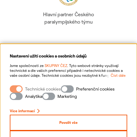
Hlavní partner Českého
paralympijského týmu
Nastavení užití cookies a osobních údajů
Ochrana osobních údajů
Jsme společnosti ze
SKUPINY ČEZ
. Tyto webové stránky využívají
technické a dle vašich preferencí případně i netechnické cookies a
vaše osobní údaje. Technické cookies jsou nezbytné k fungování
Číst dále
Informace o webu
webové stránky. Netechnické cookies slouží zejména k přizpůsobení
webové stránky vašim preferencím, k personalizaci reklam a analytice.
Technické cookies
Preferenční cookies
Pro sběr a zpracování netechnických cookies a vašich osobních údajů
Nastavení cookies
nám můžete udělit souhlas. Bližší informace o vašich právech,
Analytika
Marketing
zpracování osobních údajů, včetně možnosti odvolání udělených
souhlasů, naleznete
„zde“
.
Mapa stránek
Více informací
Přihlásit se
Povolit vše
Prohlášení o přístupnosti