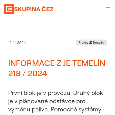
SKUPINA ČEZ
Kategorie
:
Datum zveřejnění
12. 11. 2024
Provoz JE Temelín
INFORMACE Z JE TEMELÍN
218 / 2024
První blok je v provozu. Druhý blok
je v plánované odstávce pro
výměnu paliva. Pomocné systémy