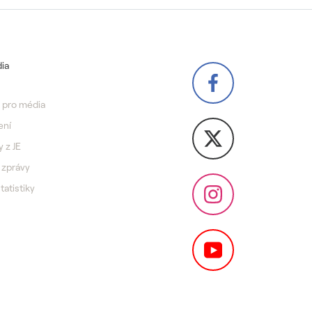
ia
 pro média
ení
y z JE
 zprávy
statistiky