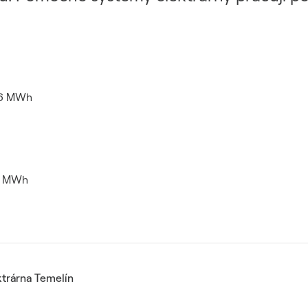
866 MWh
12 MWh
ktrárna Temelín