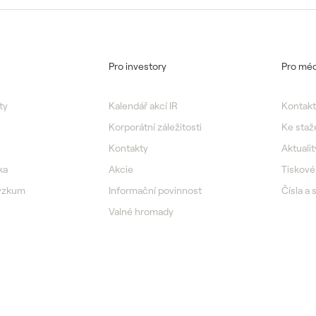
Pro investory
Pro méd
ty
Kalendář akcí IR
Kontakt
Korporátní záležitosti
Ke staž
Kontakty
Aktualit
ka
Akcie
Tiskové
výzkum
Informační povinnost
Čísla a 
Valné hromady