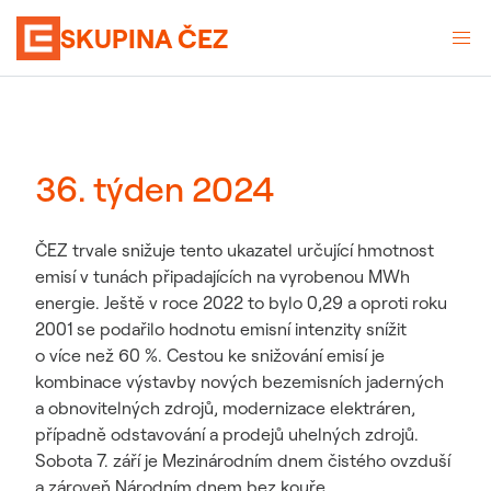
SKUPINA ČEZ
36. týden 2024
ČEZ trvale snižuje tento ukazatel určující hmotnost
emisí v tunách připadajících na vyrobenou MWh
energie. Ještě v roce 2022 to bylo 0,29 a oproti roku
2001 se podařilo hodnotu emisní intenzity snížit
o více než 60 %. Cestou ke snižování emisí je
kombinace výstavby nových bezemisních jaderných
a obnovitelných zdrojů, modernizace elektráren,
případně odstavování a prodejů uhelných zdrojů.
Sobota 7. září je Mezinárodním dnem čistého ovzduší
a zároveň Národním dnem bez kouře.