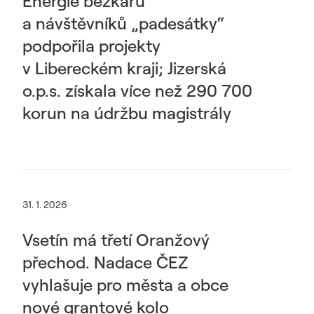
Energie běžkařů
a návštěvníků „padesátky“
podpořila projekty
v Libereckém kraji; Jizerská
o.p.s. získala více než 290 700
korun na údržbu magistrály
31. 1. 2026
Vsetín má třetí Oranžový
přechod. Nadace ČEZ
vyhlašuje pro města a obce
nové grantové kolo