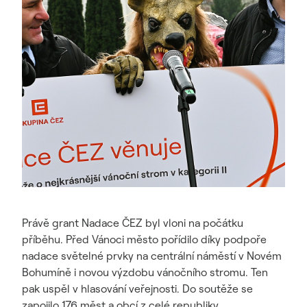
Právě grant Nadace ČEZ byl vloni na počátku
příběhu. Před Vánoci město pořídilo díky podpoře
nadace světelné prvky na centrální náměstí v Novém
Bohumíně i novou výzdobu vánočního stromu. Ten
pak uspěl v hlasování veřejnosti. Do soutěže se
zapojilo 176 měst a obcí z celé republiky