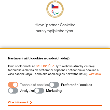
Hlavní partner Českého
paralympijského týmu
Nastavení užití cookies a osobních údajů
Ochrana osobních údajů
Jsme společnosti ze
SKUPINY ČEZ
. Tyto webové stránky využívají
technické a dle vašich preferencí případně i netechnické cookies a
vaše osobní údaje. Technické cookies jsou nezbytné k fungování
Číst dále
Informace o webu
webové stránky. Netechnické cookies slouží zejména k přizpůsobení
webové stránky vašim preferencím, k personalizaci reklam a analytice.
Technické cookies
Preferenční cookies
Pro sběr a zpracování netechnických cookies a vašich osobních údajů
Nastavení cookies
nám můžete udělit souhlas. Bližší informace o vašich právech,
Analytika
Marketing
zpracování osobních údajů, včetně možnosti odvolání udělených
souhlasů, naleznete
„zde“
.
Mapa stránek
Více informací