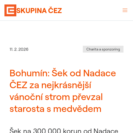
SKUPINA ČEZ
Kategorie
:
Datum zveřejnění
11. 2. 2026
Charita a sponzoring
Bohumín: Šek od Nadace
ČEZ za nejkrásnější
vánoční strom převzal
starosta s medvědem
Šek na 300 000 korun od Nadace