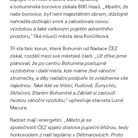
a bohumínská borovice získala 890 hlasů.
„Myslím, že
naše borovice, byť není majestátním obrem, důstojně
nahradila dožívající smrk a zabodovala novou
výzdobou a také celkovým pojetím adventního
prostoru,“
říká mluvčí města Jana Končítková.
Tři sta tisíc korun, které Bohumín od Nadace ČEZ
získal, rozdělí mezi své městské části.
„Už dříve jsme
plánovali, že po centru Bohumína postupně
vyzdobíme i další místa, kde máme živé vánoční
stromečky, a díky nadační podpoře to zvládneme vše
najednou. Také lidé ve Vrbici, Pudlově, Šunychlu,
Skřečoni, Starém Bohumíně a Záblatí si zaslouží
hezkou vánoční výzdobu,“
upřesňuje starosta Lumír
Macura.
Radost mají i energetici.
„Město je se
společností ČEZ spjato doslova pupeční šňůrou, tedy
horkovodem z naší teplárny v Dětmarovicích. Proto