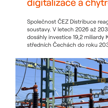
digitalizace a chyt
Udržitelný dodavatelský
řetězec / ESG dotazník
Společnost ČEZ Distribuce reag
soustavy. V letech 2026 až 203
dosáhly investice 19,2 miliardy 
středních Čechách do roku 2030 