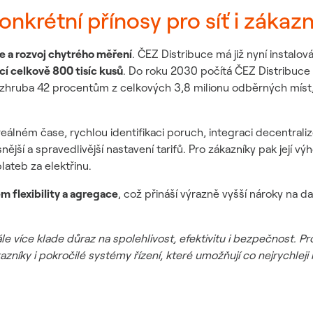
onkrétní přínosy pro síť i zákaz
ce a rozvoj chytrého měření
. ČEZ Distribuce má již nyní instalov
cí celkově 800 tisíc kusů
. Do roku 2030 počítá ČEZ Distribuc
á zhruba 42 procentům z celkových 3,8 milionu odběrných míst
 reálném čase, rychlou identifikaci poruch, integraci decentrali
ější a spravedlivější nastavení tarifů. Pro zákazníky pak její 
lateb za elektřinu.
m flexibility a agregace
, což přináší výrazně vyšší nároky na da
 více klade důraz na spolehlivost, efektivitu i bezpečnost. Pr
azníky i pokročilé systémy řízení, které umožňují co nejrychleji