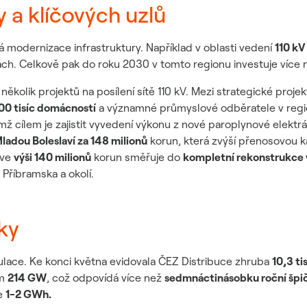
y a klíčových uzlů
á modernizace infrastruktury. Například v oblasti vedení
110 kV
ch. Celkově pak do roku 2030 v tomto regionu investuje více n
ěkolik projektů na posílení sítě 110 kV. Mezi strategické proje
00 tisíc domácností
a významné průmyslové odběratele v regio
jímž cílem je zajistit vyvedení výkonu z nové paroplynové elektrá
adou Boleslaví za 148 milionů
korun, která zvýší přenosovou ka
 ve
výši 140 milionů
korun směřuje do
kompletní rekonstrukce 
Příbramska a okolí.
ky
lace. Ke konci května evidovala ČEZ Distribuce zhruba
10,3 ti
em
214 GW
, což odpovídá více než
sedmnáctinásobku roční špič
ze
1-2 GWh
.