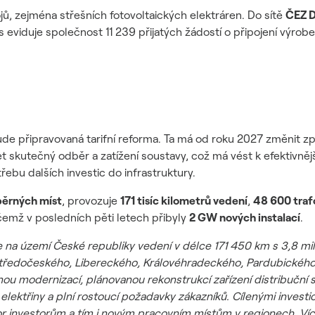
jů, zejména střešních fotovoltaických elektráren. Do sítě
ČEZ D
 eviduje společnost 11 239 přijatých žádostí o připojení výroben
bude připravovaná tarifní reforma. Ta má od roku 2027 změnit zp
et skutečný odběr a zatížení soustavy, což má vést k efektivně
řebu dalších investic do infrastruktury.
běrných míst
, provozuje
171 tisíc kilometrů vedení
,
48 600 traf
ičemž v posledních pěti letech přibyly
2 GW nových instalací
.
je na území České republiky vedení v délce 171 450 km s 3,8 m
 Středočeského, Libereckého, Královéhradeckého, Pardubické
nou modernizací, plánovanou rekonstrukcí zařízení distribuční 
ky elektřiny a plní rostoucí požadavky zákazníků. Cílenými inves
or investorům a tím i novým pracovním místům v regionech. Ví