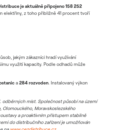
istribuce je aktuálně připojeno 158 252
 elektřiny, z toho přibližně 41 procent tvoří
ůsob, jakým zákazníci hradí využívání
jšímu využití kapacity. Podle odhadů může
ostanic
a
284 rozvoden
. Instalovaný výkon
il. odběrných míst. Společnost působí na území
ho, Olomouckého, Moravskoslezského
soustavy a proaktivním přístupem stabilně
ticemi do distribučního zařízení je umožňován
ce na
www.cezdistribuce.cz