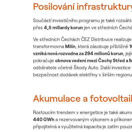
Posilování infrastruktur
Součástí investičního programu je také rozsáhl
přes
4,5 miliardy korun
jen ve středních Čechá
Ve středních Čechách ČEZ Distribuce realizuje n
transformovna
Milín
, která zásobuje přibližně
1
vzniká nová rozvodna za 294 milionů korun
, je
pokračuje
obnova vedení mezi Čechy Střed a Ml
odběratele včetně Škody Auto. Další investice
bezpečnost dodávek elektřiny v širším regionu 
Akumulace a fotovoltai
Rostoucím trendem v energetice je také akumu
440 GWh
a rezervovaným výkonem a příkon
připojitelná a využitelná kapacita je zatím pou