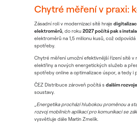
Chytré měření v praxi: k
Zásadní roli v modernizaci sítě hraje
digitaliza
elektroměrů
, do roku
2027 počítá pak s instala
elektroměrů na 1,5 milionu kusů, což odpovíd
spotřeby.
Chytré měření umožní efektivnější řízení sítě v
elektřiny a nových energetických služeb a přesn
spotřeby online a optimalizace úspor, a tedy i p
ČEZ Distribuce zároveň počítá s
dalším rozvoje
soustavy.
„
Energetika prochází hlubokou proměnou a stále
rozvoj mobilních aplikací pro komunikaci se zák
vysvětluje dále Martin Zmelík.