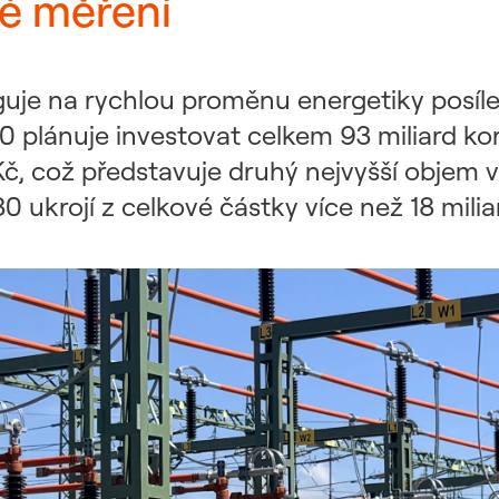
ré měření
uje na rychlou proměnu energetiky posílen
0 plánuje investovat celkem 93 miliard ko
Kč, což představuje druhý nejvyšší objem v 
ukrojí z celkové částky více než 18 milia