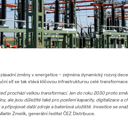
 na zásadní změny v energetice – zejména dynamický rozvoj dece
buční síť se tak stává klíčovou infrastrukturou celé transformace
rá teď prochází velkou transformací. Jen do roku 2030 proto směř
řiny, ale jsou důležité také pro posílení kapacity, digitalizace 
 a připojovat další zdroje a bateriová uložiště. Investice se sn
 Martin Zmelík, generální ředitel ČEZ Distribuce.