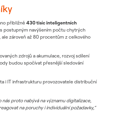
níky
áno přibližně
430 tisíc inteligentních
e s postupným navýšením počtu chytrých
, ale zároveň až 80 procentům z celkového
zovaných zdrojů a akumulace, rozvoj sdílení
výhody budou spočívat přesnější sledování
ta i IT infrastrukturu provozovatele distribuční
o nás proto nabývá na významu digitalizace,
 reagovat na poruchy i individuální požadavky,“