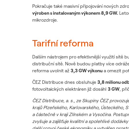
Pokračuje také masivní připojování nových zdro
výroben s instalovaným výkonem 8,9 GW.
Letos
mikrozdroje.
Tarifní reforma
Dalším nástrojem pro efektivnější využití sítě 
distribuční sítě. Nově budou platby více odráž
reforma uvolnit až
3,3 GW výkonu
a omezit pot
ČEZ Distribuce dnes obsluhuje
3,8 milionu od
fotovoltaických elektráren již dosáhl
3 GW
, př
ČEZ Distribuce, a. s., ze Skupiny ČEZ provozu
krajů Plzeňského, Karlovarského, Ústeckého,
a částečně v kraji Zlínském a Vysočina. Postup
zvyšuje a zajišťuje kvalitní a spolehlivé dodáv
další rozvoj české ekonomiky a vytvářen prost