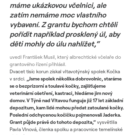
máme ukázkovou včelnici, ale
zatím nemáme moc vlastního
vybavení. Z grantu bychom chtěli
pořídit například prosklený úl, aby
děti mohly do úlu nahlížet,“
uvedl František Musil, který albrechtické včelaře do
grantového řízení přihlásil.
Dvacet tisíc korun získal vltavotýnský spolek Kočka
v srdci.
„Jsme spolek několika dobrovolnic, staráme
se o bezprizorní a toulavé kočky, zajišťujeme
veterinární ošetření, kastraci, hledáme jim nový
domov. V Týně nad Vltavou funguje již 17 let základní
depozitum, kam lidé mohou předat zatoulané kočky.
Poslední odchycenou kočičku pojmenovali Jaderka.
Grant půjde právě do tohoto depozita,“
vysvětlila
Pavla Vlnová, členka spolku a pracovnice temelínské