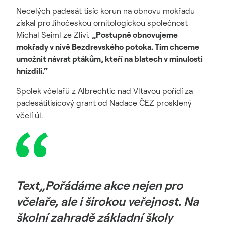
Necelých padesát tisíc korun na obnovu mokřadu
získal pro Jihočeskou ornitologickou společnost
Michal Seiml ze Zlivi.
„Postupně obnovujeme
mokřady v nivě Bezdrevského potoka. Tím chceme
umožnit návrat ptákům, kteří na blatech v minulosti
hnízdili.“
Spolek včelařů z Albrechtic nad Vltavou pořídí za
padesátitisícový grant od Nadace ČEZ prosklený
včelí úl.
Text„Pořádáme akce nejen pro
včelaře, ale i širokou veřejnost. Na
školní zahradě základní školy