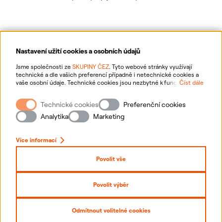
Nastavení užití cookies a osobních údajů
Ochrana osobních údajů
Jsme společnosti ze
SKUPINY ČEZ
. Tyto webové stránky využívají
technické a dle vašich preferencí případně i netechnické cookies a
vaše osobní údaje. Technické cookies jsou nezbytné k fungování
Číst dále
Informace o webu
webové stránky. Netechnické cookies slouží zejména k přizpůsobení
webové stránky vašim preferencím, k personalizaci reklam a analytice.
Technické cookies
Preferenční cookies
Pro sběr a zpracování netechnických cookies a vašich osobních údajů
Nastavení cookies
nám můžete udělit souhlas. Bližší informace o vašich právech,
Analytika
Marketing
zpracování osobních údajů, včetně možnosti odvolání udělených
souhlasů, naleznete
„zde“
.
Mapa stránek
Více informací
Přihlásit se
Povolit vše
Prohlášení o přístupnosti
Povolit výběr
Copyright
2026
ČEZ, a. s. –
Všechna práva vyhrazena
Odmítnout volitelné cookies