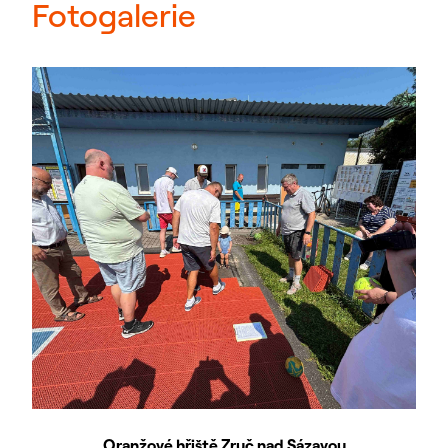
Fotogalerie
Oranžové hřiště Zruč nad Sázavou