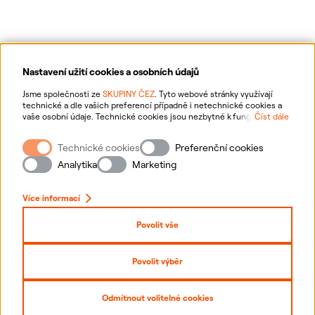
Nastavení užití cookies a osobních údajů
Ochrana osobních údajů
Jsme společnosti ze
SKUPINY ČEZ
. Tyto webové stránky využívají
technické a dle vašich preferencí případně i netechnické cookies a
vaše osobní údaje. Technické cookies jsou nezbytné k fungování
Číst dále
Informace o webu
webové stránky. Netechnické cookies slouží zejména k přizpůsobení
webové stránky vašim preferencím, k personalizaci reklam a analytice.
Technické cookies
Preferenční cookies
Pro sběr a zpracování netechnických cookies a vašich osobních údajů
Nastavení cookies
nám můžete udělit souhlas. Bližší informace o vašich právech,
Analytika
Marketing
zpracování osobních údajů, včetně možnosti odvolání udělených
souhlasů, naleznete
„zde“
.
Mapa stránek
Více informací
Přihlásit se
Povolit vše
Prohlášení o přístupnosti
Povolit výběr
Copyright
2026
ČEZ, a. s. –
Všechna práva vyhrazena
Odmítnout volitelné cookies