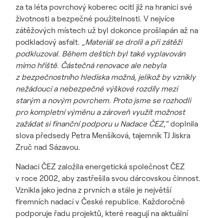
za ta léta povrchový koberec ocitl již na hranici své
životnosti a bezpečné použitelnosti. V nejvíce
zátěžových místech už byl dokonce prošlapán až na
podkladový asfalt.
„Materiál se drolil a při zátěži
podkluzoval. Během deštích byl také vyplavován
mimo hřiště. Částečná renovace ale nebyla
z bezpečnostního hlediska možná, jelikož by vznikly
nežádoucí a nebezpečné výškové rozdíly mezi
starým a novým povrchem. Proto jsme se rozhodli
pro kompletní výměnu a zároveň využít možnost
zažádat si finanční podporu u Nadace ČEZ,“
doplnila
slova předsedy Petra Menšíková, tajemník TJ Jiskra
Zruč nad Sázavou.
Nadaci ČEZ založila energetická společnost ČEZ
v roce 2002, aby zastřešila svou dárcovskou činnost.
Vznikla jako jedna z prvních a stále je největší
firemních nadací v České republice. Každoročně
podporuje řadu projektů, které reagují na aktuální