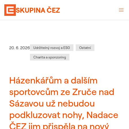
SKUPINA ČEZ
Kategorie
:
Datum zveřejnění
20. 6. 2026
Udržitelný rozvoj a ESG
Ostatní
Charita a sponzoring
Házenkářům a dalším
sportovcům ze Zruče nad
Sázavou už nebudou
podkluzovat nohy, Nadace
ČEZ jim přispěla na nový