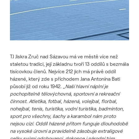
TJ Jiskra Zruč nad Sázavou má ve městě více než
staletou tradici, její základnu tvoří 13 oddílů s bezmála
tisícovkou členů. Nejvíce 212 jich má právě oddíl
házené, který zde s příchodem Jana Antonína Bati
působí již od roku 1942.
„Naší hlavní náplní je
pochopitelně tělovýchovná, sportovní a rekreační
činnost. Atletika, fotbal, házená, volejbal, florbal,
nohejbal, tenis, turistika, vodní turistika, badminton,
sport pro všechny, šachy a karambol nám proto
nejsou cizí. Oddíl házené přitom funguje dlouhodobě
na vysoké úrovni a pravidelně zásobuje extraligové
celky svými odchovanci, dokonce i národní tým