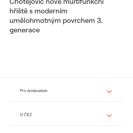
Chotějovic nové multifunkční
hřiště s moderním
umělohmotným povrchem 3.
generace
Pro dodavatele
O ČEZ