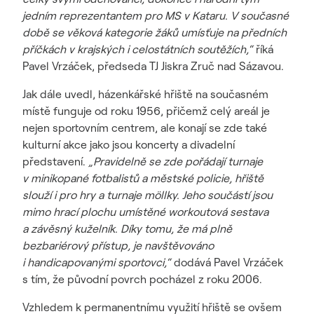
jedním reprezentantem pro MS v Kataru. V současné
době se věková kategorie žáků umísťuje na předních
příčkách v krajských i celostátních soutěžích,“
říká
Pavel Vrzáček, předseda TJ Jiskra Zruč nad Sázavou.
Jak dále uvedl, házenkářské hřiště na současném
místě funguje od roku 1956, přičemž celý areál je
nejen sportovním centrem, ale konají se zde také
kulturní akce jako jsou koncerty a divadelní
představení.
„Pravidelně se zde pořádají turnaje
v minikopané fotbalistů a městské policie, hřiště
slouží i pro hry a turnaje möllky. Jeho součástí jsou
mimo hrací plochu umístěné workoutová sestava
a závěsný kuželník. Díky tomu, že má plně
bezbariérový přístup, je navštěvováno
i handicapovanými sportovci,“
dodává Pavel Vrzáček
s tím, že původní povrch pocházel z roku 2006.
Vzhledem k permanentnímu využití hřiště se ovšem