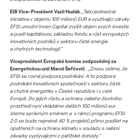
EIB Vice-President Vazil Hudák
:
„Tato jedinečná
iniciativa v objemu 100 milionů EUR a využívající záruky
EFSI umožní Inven Capital zvýšit objem svých investic
a posílí kapitálovou základnu fondu a růst evropských
inovativních podniků v sektoru čisté energie
a chytrých technologií.“
Viceprezident Evropské komise zodpovědný za
Energetickou unii Maroš Šefčovič
:
„Znovu vidíme, že
EFSI se rovná podpora podnikání. A to podpora
podnikání inovativních společností v sektoru čisté
a chytré energetiky v České republice i v celé
Evropě. Do jejich růstu a ochrany našeho životního
prostředí nyní vkládáme dalších 100 milionů eur.
Jdeme správným směrem a v rámci programu EFSI
2.0 se bude nejméně 40 % projektů přímo podílet na
opatřeních na ochranu klimatu v souladu s našimi
závazky vyplývajícími z pařížské dohody.“