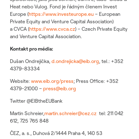
Heat nebo Vulog. Fond je řádným členem Invest
Europe (
https://www.investeurope.eu
– European
Private Equity and Venture Capital Association)
a CVCA (
https://www.cvca.cz
) – Czech Private Equity
and Venture Capital Association.
Kontakt pro média:
Dušan Ondrejička,
d.ondrejicka@eib.org
, tel.: +352
4379-83334
Website:
www.eib.org/press
; Press Office: +352
4379-21000 –
press@eib.org
Twitter @EIBtheEUBank
Martin Schreier,
martin.schreier@cez.cz
tel: 211 042
612, 725 765 848
ČEZ, a. s., Duhová 2/1444 Praha 4, 140 53