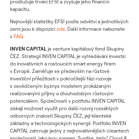
prodlužuje trvání EFSI a zvyšuje jeho finanční
kapacitu.
Nejnovější statistiky EFSI podle odvětví a jednotlivých
zemí jsou k dispozici
zde
. Další informace naleznete
v
FAQ
.
INVEN CAPITAL
je venture kapitálový fond Skupiny
ČEZ. Strategií INVEN CAPITAL je vyhledávání investic
do inovativních a rostoucích smart energy firem
v Evropě. Zaměřuje se především na růstové
investiční příležitosti v pokročilejší fázi rozvoje
s osvědčeným byznys modelem prokázaným
realizovanými příjmy a dlouhodobým růstovým
potenciálem. Společnosti v portfoliu INVEN CAPITAL
získají možnost využít pro další rozvoj rozsáhlých
odborných znalostí Skupiny ČEZ, její klientské
základny a technologických synergií. Portfolio INVEN
CAPITAL zahrnuje jedny z nejinovativnějších cleantech
společností, jako jsou sonnen, Sunfire, tado° Cloud &