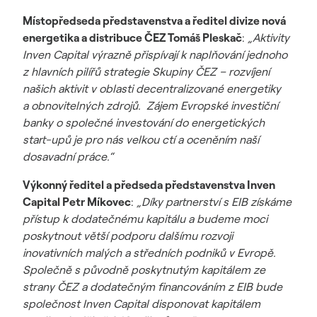
Místopředseda představenstva a ředitel divize nová
energetika a distribuce ČEZ Tomáš Pleskač
:
„Aktivity
Inven Capital výrazně přispívají k naplňování jednoho
z hlavních pilířů strategie Skupiny ČEZ – rozvíjení
našich aktivit v oblasti decentralizované energetiky
a obnovitelných zdrojů. Zájem Evropské investiční
banky o společné investování do energetických
start-upů je pro nás velkou ctí a oceněním naší
dosavadní práce.“
Výkonný ředitel a předseda představenstva Inven
Capital Petr Míkovec
:
„Díky partnerství s EIB získáme
přístup k dodatečnému kapitálu a budeme moci
poskytnout větší podporu dalšímu rozvoji
inovativních malých a středních podniků v Evropě.
Společně s původně poskytnutým kapitálem ze
strany ČEZ a dodatečným financováním z EIB bude
společnost Inven Capital disponovat kapitálem