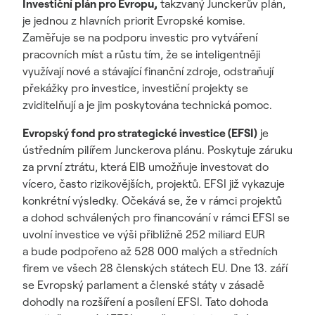
Investiční plán pro Evropu,
takzvaný Junckerův plán,
je jednou z hlavních priorit Evropské komise.
Zaměřuje se na podporu investic pro vytváření
pracovních míst a růstu tím, že se inteligentněji
využívají nové a stávající finanční zdroje, odstraňují
překážky pro investice, investiční projekty se
zviditelňují a je jim poskytována technická pomoc.
Evropský fond pro strategické investice (EFSI)
je
ústředním pilířem Junckerova plánu. Poskytuje záruku
za první ztrátu, která EIB umožňuje investovat do
vícero, často rizikovějších, projektů. EFSI již vykazuje
konkrétní výsledky. Očekává se, že v rámci projektů
a dohod schválených pro financování v rámci EFSI se
uvolní investice ve výši přibližně 252 miliard EUR
a bude podpořeno až 528 000 malých a středních
firem ve všech 28 členských státech EU. Dne 13. září
se Evropský parlament a členské státy v zásadě
dohodly na rozšíření a posílení EFSI. Tato dohoda