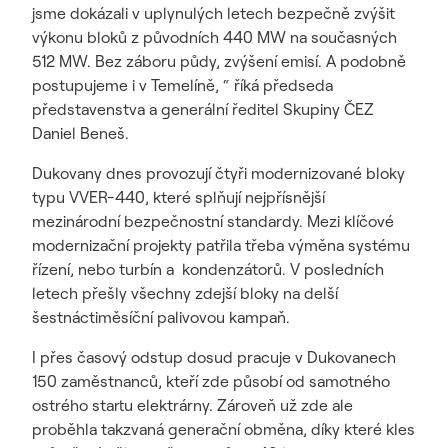
jsme dokázali v uplynulých letech bezpečně zvýšit
výkonu bloků z původních 440 MW na současných
512 MW. Bez záboru půdy, zvýšení emisí. A podobně
postupujeme i v Temelíně, “ říká předseda
představenstva a generální ředitel Skupiny ČEZ
Daniel Beneš.
Dukovany dnes provozují čtyři modernizované bloky
typu VVER-440, které splňují nejpřísnější
mezinárodní bezpečnostní standardy. Mezi klíčové
modernizační projekty patřila třeba výměna systému
řízení, nebo turbín a kondenzátorů. V posledních
letech přešly všechny zdejší bloky na delší
šestnáctiměsíční palivovou kampaň.
I přes časový odstup dosud pracuje v Dukovanech
150 zaměstnanců, kteří zde působí od samotného
ostrého startu elektrárny. Zároveň už zde ale
proběhla takzvaná generační obměna, díky které kles