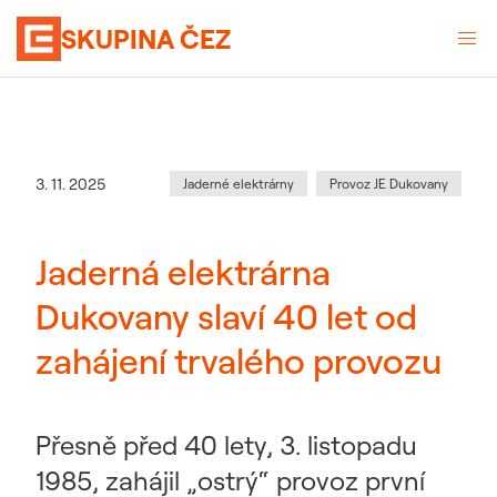
SKUPINA ČEZ
Kategorie
:
Datum zveřejnění
3. 11. 2025
Jaderné elektrárny
Provoz JE Dukovany
Jaderná elektrárna
Dukovany slaví 40 let od
zahájení trvalého provozu
Přesně před 40 lety, 3. listopadu
1985, zahájil „ostrý“ provoz první