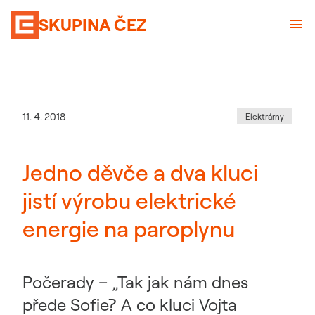
SKUPINA ČEZ
Kategorie
:
Datum zveřejnění
11. 4. 2018
Elektrárny
Jedno děvče a dva kluci
jistí výrobu elektrické
energie na paroplynu
Počerady – „Tak jak nám dnes
přede Sofie? A co kluci Vojta