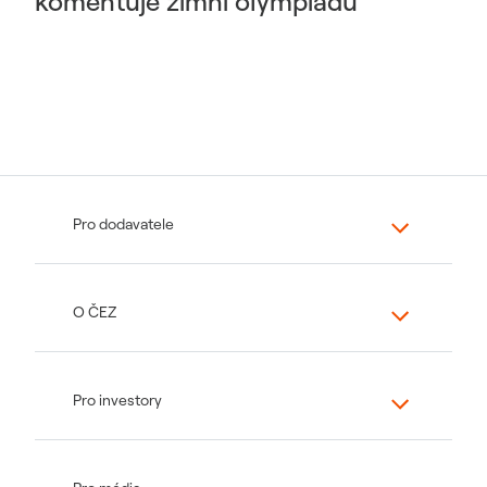
komentuje zimní olympiádu
Pro dodavatele
O ČEZ
Pro investory