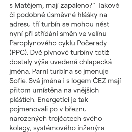
s Matějem, mají zapáleno?“ Takové
či podobné úsměvné hlášky na
adresu tří turbín se mohou nést
nyní při střídání směn ve velínu
Paroplynového cyklu Počerady
(PPC). Dvě plynové turbíny totiž
dostaly výše uvedená chlapecká
jména. Parní turbína se jmenuje
Sofie. Svá jména i s logem ČEZ mají
přitom umístěna na vnějších
pláštích. Energetici je tak
pojmenovali po v březnu
narozených trojčatech svého
kolegy, systémového inženýra