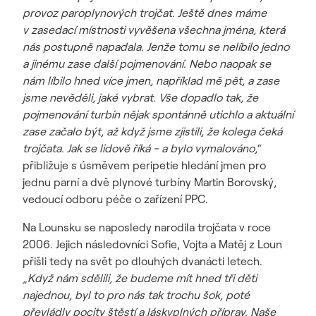
provoz paroplynových trojčat. Ještě dnes máme
v zasedací místnosti vyvěšena všechna jména, která
nás postupně napadala. Jenže tomu se nelíbilo jedno
a jinému zase další pojmenování. Nebo naopak se
nám líbilo hned více jmen, například mě pět, a zase
jsme nevěděli, jaké vybrat. Vše dopadlo tak, že
pojmenování turbín nějak spontánně utichlo a aktuální
zase začalo být, až když jsme zjistili, že kolega čeká
trojčata. Jak se lidově říká - a bylo vymalováno,
“
přibližuje s úsměvem peripetie hledání jmen pro
jednu parní a dvě plynové turbíny Martin Borovský,
vedoucí odboru péče o zařízení PPC.
Na Lounsku se naposledy narodila trojčata v roce
2006. Jejich následovníci Sofie, Vojta a Matěj z Loun
přišli tedy na svět po dlouhých dvanácti letech.
„Když nám sdělili, že budeme mít hned tři děti
najednou, byl to pro nás tak trochu šok, poté
převládly pocity štěstí a láskyplných příprav. Naše