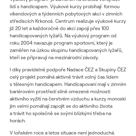
lidí s handicapem. Výukové kurzy probíhají formou
víkendových a týdenních pobytových akcí v zimních
střediscích Krkonoš. Centrum realizuje výukové kurzy
již 20 let a každoročně do akcí zapojí přes 100
handicapovaných lyžařů. Na výukový program od
roku 2004 navazuje program sportovní, který je
zaměřen na úzkou skupinu handicapovaných lyžařů,
kteří se připravují na mezinárodní závody.
I díky pravidelné podpoře Nadace ČEZ a Skupiny ČEZ
celý projekt pomáhá aktivně trávit volný čas lidem
s tělesným handicapem. Handicapovaní mají v zimním
bariérovém prostředí silně omezené možnosti
aktivního vyžití na čerstvém vzduchu a kurzy monoski
jim velmi pomáhají zapojit se do aktivního života
a trávit ho společně se svými blízkými třeba na
horách.
V loňském roce a letos situace není jednoduchá.