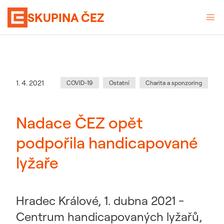
SKUPINA ČEZ
Kategorie
:
Datum zveřejnění
1. 4. 2021
COVID-19
Ostatní
Charita a sponzoring
Nadace ČEZ opět
podpořila handicapované
lyžaře
Hradec Králové, 1. dubna 2021 -
Centrum handicapovaných lyžařů,