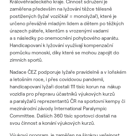
Královéhradeckého kraje. Činnost sdružení je
zaměřena především na lyžování těžce tělesně
postižených (lyžař vozíčkář = monolyžař), které je
určeno převážně mladým lidem a dětem po těžkých
úrazech páteře, klientům s vrozenými vadami
a s následky po onemocnění pohybového aparátu.
Handicapovaní k lyžování využívají kompenzační
pomůcku monoski, díky které se mohou zapojit do
zimních sportů.
Nadace ČEZ podporuje lyžaře pravidelně a v loňském
a letošním roce, i přes covidovou pandemii,
handicapovaní lyžaři dostali 111 tisíc korun na nákup
vozidla pro přepravu účastníků výukových kurzů
a paralyžařů reprezentantů ČR na sportovní kempy či
mezinárodní závody International Paralympic
Committee. Dalších 360 tisíc sportovci dostali na
svou činnost a konání výukových kurzů.
Výukový program je zaměřen na širokou veřejnost