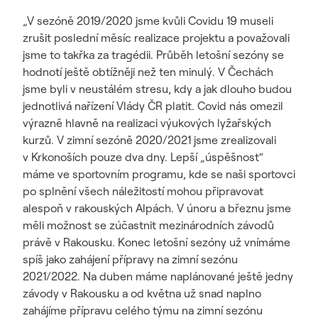
„V sezóně 2019/2020 jsme kvůli Covidu 19 museli
zrušit poslední měsíc realizace projektu a považovali
jsme to takřka za tragédii. Průběh letošní sezóny se
hodnotí ještě obtížněji než ten minulý. V Čechách
jsme byli v neustálém stresu, kdy a jak dlouho budou
jednotlivá nařízení Vlády ČR platit. Covid nás omezil
výrazně hlavně na realizaci výukových lyžařských
kurzů. V zimní sezóně 2020/2021 jsme zrealizovali
v Krkonoších pouze dva dny. Lepší „úspěšnost“
máme ve sportovním programu, kde se naši sportovci
po splnění všech náležitostí mohou připravovat
alespoň v rakouských Alpách. V únoru a březnu jsme
měli možnost se zúčastnit mezinárodních závodů
právě v Rakousku. Konec letošní sezóny už vnímáme
spíš jako zahájení přípravy na zimní sezónu
2021/2022. Na duben máme naplánované ještě jedny
závody v Rakousku a od května už snad naplno
zahájíme přípravu celého týmu na zimní sezónu