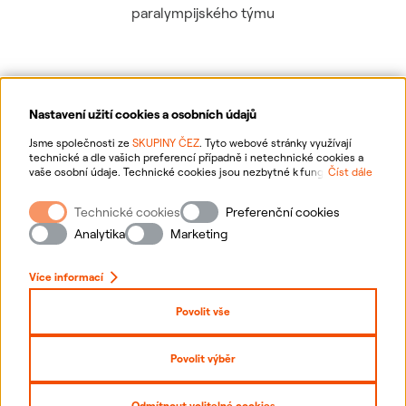
paralympijského týmu
Nastavení užití cookies a osobních údajů
Ochrana osobních údajů
Jsme společnosti ze
SKUPINY ČEZ
. Tyto webové stránky využívají
technické a dle vašich preferencí případně i netechnické cookies a
vaše osobní údaje. Technické cookies jsou nezbytné k fungování
Číst dále
Informace o webu
webové stránky. Netechnické cookies slouží zejména k přizpůsobení
webové stránky vašim preferencím, k personalizaci reklam a analytice.
Technické cookies
Preferenční cookies
Pro sběr a zpracování netechnických cookies a vašich osobních údajů
Nastavení cookies
nám můžete udělit souhlas. Bližší informace o vašich právech,
Analytika
Marketing
zpracování osobních údajů, včetně možnosti odvolání udělených
souhlasů, naleznete
„zde“
.
Mapa stránek
Více informací
Přihlásit se
Povolit vše
Prohlášení o přístupnosti
Povolit výběr
Copyright
2026
ČEZ, a. s. –
Všechna práva vyhrazena
Odmítnout volitelné cookies