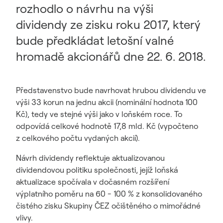
rozhodlo o návrhu na výši
dividendy ze zisku roku 2017, který
bude předkládat letošní valné
hromadě akcionářů dne 22. 6. 2018.
Představenstvo bude navrhovat hrubou dividendu ve
výši 33 korun na jednu akcii (nominální hodnota 100
Kč), tedy ve stejné výši jako v loňském roce. To
odpovídá celkové hodnotě 17,8 mld. Kč (vypočteno
z celkového počtu vydaných akcií).
Návrh dividendy reflektuje aktualizovanou
dividendovou politiku společnosti, jejíž loňská
aktualizace spočívala v dočasném rozšíření
výplatního poměru na 60 - 100 % z konsolidovaného
čistého zisku Skupiny ČEZ očištěného o mimořádné
vlivy.