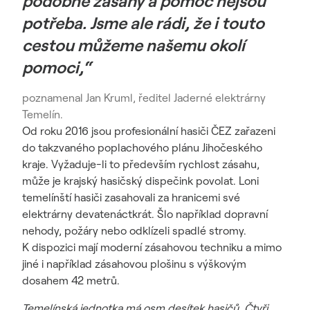
podobné zásahy a pomoc nejsou
potřeba. Jsme ale rádi, že i touto
cestou můžeme našemu okolí
pomoci,“
poznamenal Jan Kruml, ředitel Jaderné elektrárny
Temelín.
Od roku 2016 jsou profesionální hasiči ČEZ zařazeni
do takzvaného poplachového plánu Jihočeského
kraje. Vyžaduje-li to především rychlost zásahu,
může je krajský hasičský dispečink povolat. Loni
temelínští hasiči zasahovali za hranicemi své
elektrárny devatenáctkrát. Šlo například dopravní
nehody, požáry nebo odklízeli spadlé stromy.
K dispozici mají moderní zásahovou techniku a mimo
jiné i například zásahovou plošinu s výškovým
dosahem 42 metrů.
Temelínská jednotka má osm desítek hasičů. Čtyři