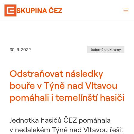
SKUPINA ČEZ
Kategorie
:
Datum zveřejnění
30. 6. 2022
Jaderné elektrárny
Odstraňovat následky
bouře v Týně nad Vltavou
pomáhali i temelínští hasiči
Jednotka hasičů ČEZ pomáhala
v nedalekém Týně nad Vltavou řešit