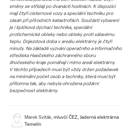
směny se střídají po dvanácti hodinách. K dispozici
mají čtyři cisternové vozy a speciální techniku pro
zásah při přírodních katastrofách. Součástí vybavení
je i špičková dýchací technika, speciální
protichemické obleky nebo obleky proti sálavému
teplu. Dojezdová doba v areálu elektrárny je čtyři
minuty. Na základě vyzvání operačního a informačního
střediska Hasičského záchranného sboru
Jihočeského kraje pomáhají i mimo areál elektrárny.
V těchto případech musí být vždy držen požadavek
na minimální počet osob a techniky, která musí být
přítomna tak, aby nebyla ohrožena požární
bezpečnost elektrárny.
Marek Sviták
,
mluvčí ČEZ, Jaderná elektrárna
Temelín