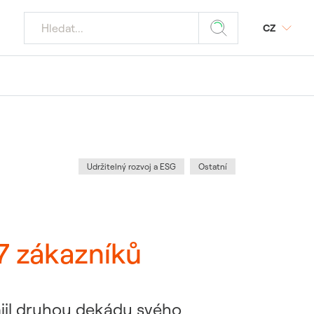
CZ
jaderných
Z
odmínky
ý portál SAP
tika
povinnost
 média
Kategorie
:
Udržitelný rozvoj a ESG
Ostatní
znamných akcí
 požadavky
ele JE
7 zákazníků
 dodavatele a
ostika
ájil druhou dekádu svého