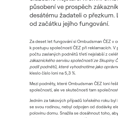
Udržitelný dodavatelský
působení ve prospěch zákazníků
řetězec / ESG dotazník
desátému žadateli o přezkum. L
od začátku jejího fungování.
Za deset let fungování si Ombudsman ČEZ v os
k postupu společností ČEZ při reklamacích. V 
počtu zaslaných podnětů třetí nejslabší z celé
zákaznického servisu společností ze Skupiny Č
podíl podnětů, které vyhodnotíme jako oprávn
kleslo číslo loni na 5,3 %.
Mezi podněty, které Ombudsman ČEZ loni řešil,
společností, ale ve skutečnosti tam společnos
Jedním za takových případů loňského roku byl
se svou rodinou, nebyl odpojen od dodávky elekt
polovinu domu. Snažila se dosáhnout toho, aby