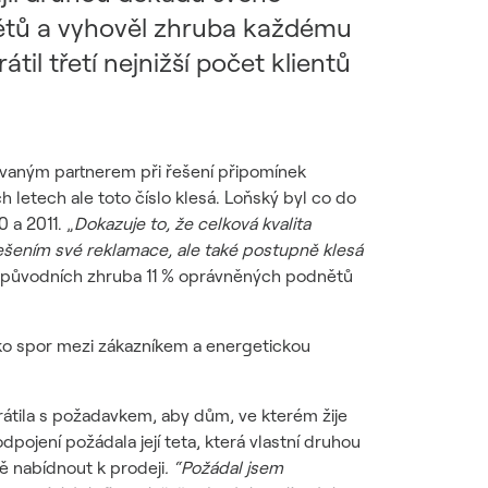
nětů a vyhověl zhruba každému
l třetí nejnižší počet klientů
ovaným partnerem při řešení připomínek
letech ale toto číslo klesá. Loňský byl co do
 a 2011. „
Dokazuje to, že celková kvalita
řešením své reklamace, ale také postupně klesá
 původních zhruba 11 % oprávněných podnětů
ako spor mezi zákazníkem a energetickou
átila s požadavkem, aby dům, ve kterém žije
dpojení požádala její teta, která vlastní druhou
ě nabídnout k prodeji
. “Požádal jsem