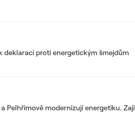
l k deklaraci proti energetickým šmejdům
Pelhřimově modernizují energetiku. Zajist