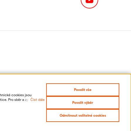
Povolit vše
chnické cookies jsou
ice. Pro sběr a zpracování
Číst dále
Povolit výběr
 odvolání udělených
it se
Prohlášení o přístupnosti
Odmítnout volitelné cookies