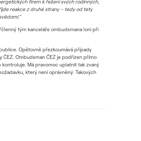
nergetických firem k řešení svých rodinných,
jde reakce z druhé strany – tedy od tety
 svědomí.“
Čtyřčlenný tým kanceláře ombudsmana loni při
republice. Opětovně přezkoumává případy
upiny ČEZ. Ombudsman ČEZ je podřízen přímo
 kontroluje. Má pravomoc uplatnit tak zvaný
í požadavku, který není oprávněný. Takových