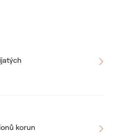
ijatých
lionů korun