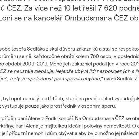
 ČEZ. Za více než 10 let řešil 7 620 pod
oni se na kancelář Ombudsmana ČEZ obráti
obě Josefa Sedláka získal důvěru zákazníků a stal se respekt
průměru se něj každoročně obrátí kolem 760 osob, v posledních 
ho období 2009-2019. Méně jich zákazníci podali jen v roce 2010
EZ se neustále zlepšuje. Nejenže ubývá lidí nespokojených s 
ěné, tedy že společnost postupovala chybně,“
uvádí Sedlák. Z
 byl opět nemalý podíl těch, které na první pohled vypadají j
t vystupuje pouze jako prostředník v osobním sporu.
 i příběh paní Aleny z Podkrkonoší. Na Ombudsmana ČEZ se obr
řiny. Paní Alena je majitelkou ideální poloviny nemovitosti. O o
 její příbuzní nemohli dům obývat a aby bylo možno jej následn