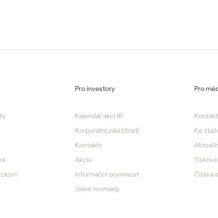
Pro investory
Pro méd
ty
Kalendář akcí IR
Kontakt
Korporátní záležitosti
Ke staž
Kontakty
Aktualit
ka
Akcie
Tiskové
výzkum
Informační povinnost
Čísla a 
Valné hromady