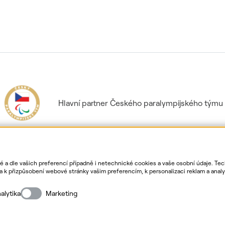
Hlavní partner Českého paralympijského týmu
ké a dle vašich preferencí případně i netechnické cookies a vaše osobní údaje. Te
k přizpůsobení webové stránky vašim preferencím, k personalizaci reklam a analyt
. Bližší informace o vašich právech, zpracování osobních údajů, včetně možnosti
ormace o webu
Nastavení cookies
Mapa stránek
Přihlás
alytika
Marketing
Copyright
2026
ČEZ, a. s. –
Všechna práva vyhrazena