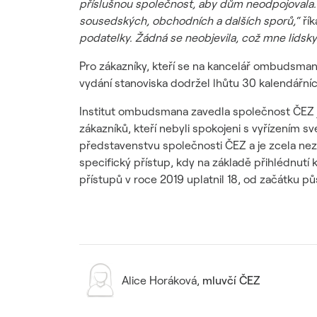
příslušnou společnost, aby dům neodpojovala. P
sousedských, obchodních a dalších sporů,“
řík
podatelky. Žádná se neobjevila, což mne lidsky
Pro zákazníky, kteří se na kancelář ombudsmana
vydání stanoviska dodržel lhůtu 30 kalendářní
Institut ombudsmana zavedla společnost ČEZ j
zákazníků, kteří nebyli spokojeni s vyřízením
představenstvu společnosti ČEZ a je zcela nez
specifický přístup, kdy na základě přihlédnutí
přístupů v roce 2019 uplatnil 18, od začátku půs
Alice Horáková
,
mluvčí ČEZ