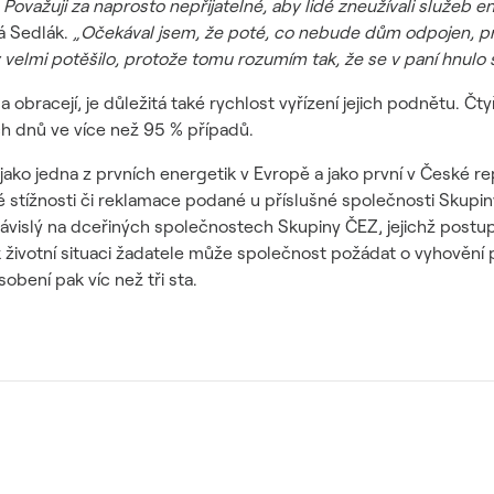
ovažuji za naprosto nepřijatelné, aby lidé zneužívali služeb e
á Sedlák.
„Očekával jsem, že poté, co nebude dům odpojen, při
 velmi potěšilo, protože tomu rozumím tak, že se v paní hnulo
 obracejí, je důležitá také rychlost vyřízení jejich podnětu. 
ch dnů ve více než 95 % případů.
ako jedna z prvních energetik v Evropě a jako první v České 
 své stížnosti či reklamace podané u příslušné společnosti Sk
ávislý na dceřiných společnostech Skupiny ČEZ, jejichž postup
 k životní situaci žadatele může společnost požádat o vyhověn
obení pak víc než tři sta.