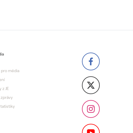
ia
 pro média
ení
y z JE
 zprávy
statistiky