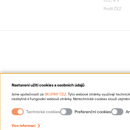
ČEZ, a. s.
Profil ČEZ
Nastavení užití cookies a osobních údajů
Jsme společnosti ze
SKUPINY ČEZ
. Tyto webové stránky využívají technic
nezbytné k fungování webové stránky. Netechnické cookies slouží zejména 
netechnických cookies a vašich osobních údajů nám můžete udělit souhlas
Ochrana osobních údajů
Inf
souhlasů, naleznete
„zde“
.
Technické cookies
Preferenční cookies
An
Více informací