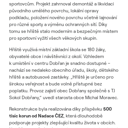
sportovcům. Projekt zahrnoval demontáž a likvidaci
původního umělého povrchu, lokální opravy
podkladu, položení nového povrchu včetně lajnování
pro různé sporty a výměnu ochranných sítí. Díky
tomu se hřiště stalo moderním a bezpečným místem
pro sportovní vyžití všech věkových skupin.
Hřiště využívá místní základní škola se 180 žáky,
obyvatelé obce i návštěvníci z okolí. Vzhledem
k umístění v centru Dobřan je snadno dostupné –
nachází se nedaleko obecního úřadu, školy, dětského
hřiště a autobusové zastávky. „Hřiště je určeno pro
širokou veřejnost a bude volně přístupné bez
poplatku. Provoz zajistí obec Dobřany společně s TJ
Sokol Dobřany,“ uvedl starosta obce Michal Moravec.
Rekonstrukce byla realizována díky příspěvku
500
tisíc korun od Nadace ČEZ
, která dlouhodobě
podporuje projekty zlepšující kvalitu života v obcích.