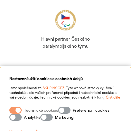
Hlavní partner Českého
paralympijského týmu
Nastavení užití cookies a osobních údajů
Ochrana osobních údajů
Jsme společnosti ze
SKUPINY ČEZ
. Tyto webové stránky využívají
technické a dle vašich preferencí případně i netechnické cookies a
vaše osobní údaje. Technické cookies jsou nezbytné k fungování
Číst dále
Informace o webu
webové stránky. Netechnické cookies slouží zejména k přizpůsobení
webové stránky vašim preferencím, k personalizaci reklam a analytice.
Technické cookies
Preferenční cookies
Pro sběr a zpracování netechnických cookies a vašich osobních údajů
Nastavení cookies
nám můžete udělit souhlas. Bližší informace o vašich právech,
Analytika
Marketing
zpracování osobních údajů, včetně možnosti odvolání udělených
souhlasů, naleznete
„zde“
.
Mapa stránek