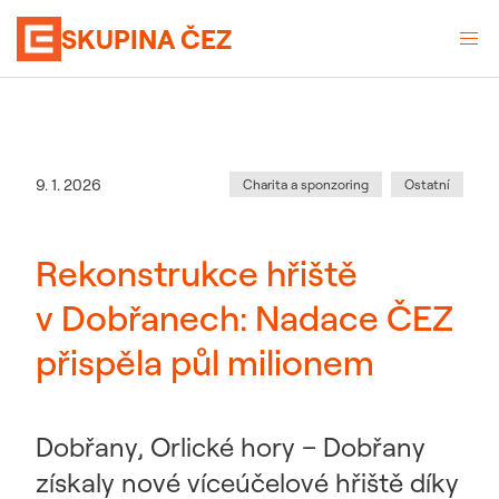
SKUPINA ČEZ
Kategorie
:
Datum zveřejnění
9. 1. 2026
Charita a sponzoring
Ostatní
Rekonstrukce hřiště
v Dobřanech: Nadace ČEZ
přispěla půl milionem
Dobřany, Orlické hory – Dobřany
získaly nové víceúčelové hřiště díky