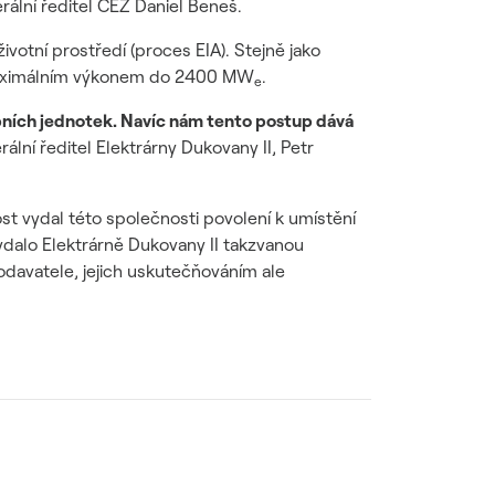
ální ředitel ČEZ Daniel Beneš.
votní prostředí (proces EIA). Stejně jako
s maximálním výkonem do 2400 MW
.
e
robních jednotek. Navíc nám tento postup dává
ální ředitel Elektrárny Dukovany II, Petr
st vydal této společnosti povolení k umístění
vydalo Elektrárně Dukovany II takzvanou
odavatele, jejich uskutečňováním ale