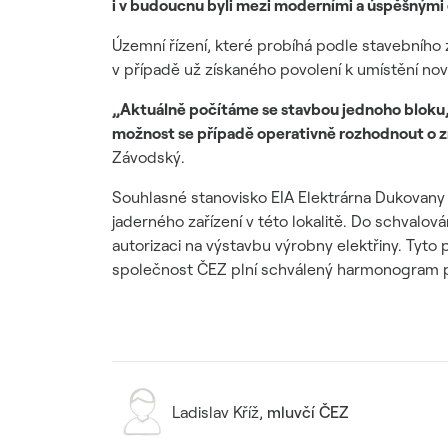
i v budoucnu byli mezi moderními a úspěšnými
Územní řízení, které probíhá podle stavebního 
v případě už získaného povolení k umístění n
„Aktuálně počítáme se stavbou jednoho bloku, a
možnost se případě operativně rozhodnout o z
Závodský.
Souhlasné stanovisko EIA Elektrárna Dukovany I
jaderného zařízení v této lokalitě. Do schvalov
autorizaci na výstavbu výrobny elektřiny. Tyto
společnost ČEZ plní schválený harmonogram p
Ladislav Kříž
,
mluvčí ČEZ