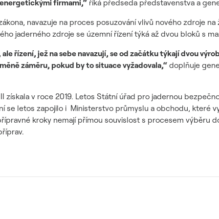
 energetickými firmami,“
říká předseda představenstva a gener
zákona, navazuje na proces posuzování vlivů nového zdroje na ži
ového jaderného zdroje se územní řízení týká až dvou bloků 
le řízení, jež na sebe navazují, se od začátku týkají dvou vý
měně záměru, pokud by to situace vyžadovala,“
doplňuje gener
I získala v roce 2019. Letos Státní úřad pro jadernou bezpečno
ání se letos zapojilo i Ministerstvo průmyslu a obchodu, které 
 přípravné kroky nemají přímou souvislost s procesem výběru d
říprav.