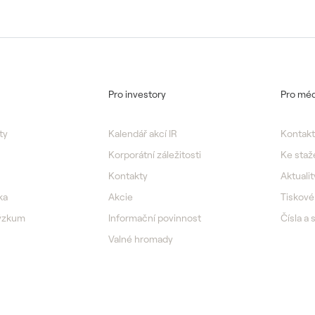
Pro investory
Pro méd
ty
Kalendář akcí IR
Kontakt
Korporátní záležitosti
Ke staž
Kontakty
Aktualit
ka
Akcie
Tiskové
výzkum
Informační povinnost
Čísla a 
Valné hromady