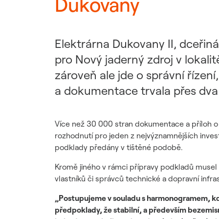
Dukovany
Udržitelný dodavatelský
řetězec / ESG dotazník
Elektrárna Dukovany II, dceřin
pro Nový jaderný zdroj v lokali
zároveň ale jde o správní říze
a dokumentace trvala přes dva r
Více než 30 000 stran dokumentace a příloh o
rozhodnutí pro jeden z nejvýznamnějších investi
podklady předány v tištěné podobě.
Kromě jiného v rámci přípravy podkladů musel 
vlastníků či správců technické a dopravní infras
„Postupujeme v souladu s harmonogramem, kdy 
předpoklady, že stabilní, a především bezemis