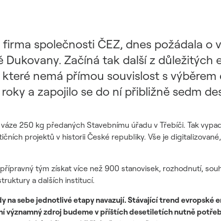
á firma společnosti ČEZ, dnes požádala o
tě Dukovany. Začíná tak další z důležitých 
ní, které nemá přímou souvislost s výběrem
oky a zapojilo se do ní přibližně sedm de
 váze 250 kg předaných Stavebnímu úřadu v Třebíči. Tak vypad
čních projektů v historii České republiky. Vše je digitalizované
přípravný tým získat více než 900 stanovisek, rozhodnutí, sou
truktury a dalších institucí.
na sebe jednotlivé etapy navazují. Stávající trend evropské 
ní významný zdroj budeme v příštích desetiletích nutně potře