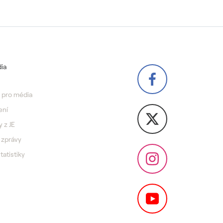
ia
 pro média
ení
y z JE
 zprávy
statistiky